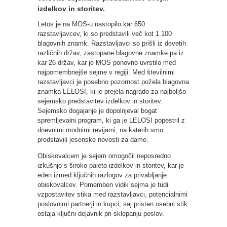
izdelkov in storitev.
Letos je na MOS-u nastopilo kar 650
razstavljavcev, ki so predstavili več kot 1.100
blagovnih znamk. Razstavljavci so prišli iz devetih
različnih držav, zastopane blagovne znamke pa iz
kar 26 držav, kar je MOS ponovno uvrstilo med
najpomembnejše sejme v regiji. Med številnimi
razstavljavci je posebno pozornost požela blagovna
znamka LELOSI, ki je prejela nagrado za najboljšo
sejemsko predstavitev izdelkov in storitev.
Sejemsko dogajanje je dopolnjeval bogat
spremljevalni program, ki ga je LELOSI popestril z
dnevnimi modnimi revijami, na katerih smo
predstavili jesenske novosti za dame.
Obiskovalcem je sejem omogočil neposredno
izkušnjo s široko paleto izdelkov in storitev, kar je
eden izmed ključnih razlogov za privabljanje
obiskovalcev. Pomemben vidik sejma je tudi
vzpostavitev stika med razstavljavci, potencialnimi
poslovnimi partnerji in kupci, saj pristen osebni stik
ostaja ključni dejavnik pri sklepanju poslov.