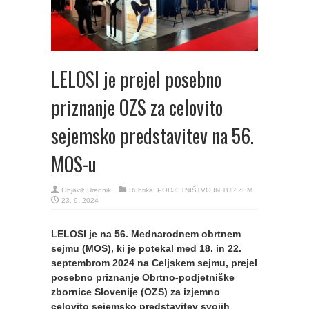
LELOSI je prejel posebno
priznanje OZS za celovito
sejemsko predstavitev na 56.
MOS-u
Objavil:
Urednik
Rubrika:
PODJETNIŠTVO IN TURIZEM
23. 9. 2024
LELOSI je na 56. Mednarodnem obrtnem
sejmu (MOS), ki je potekal med 18. in 22.
septembrom 2024 na Celjskem sejmu, prejel
posebno priznanje Obrtno-podjetniške
zbornice Slovenije (OZS) za izjemno
celovito sejemsko predstavitev svojih