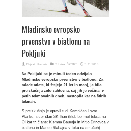
Mladinsko evropsko
prvenstvo v biatlonu na
Pokljuki
Objavil:
Urednik
Rubrika:
ŠPORT
5. 2. 2018
Na Pokljuki se je minuli teden odvijalo
Mladinsko evropsko prvenstvo v biatlonu. Za
mlade atlete, ki štejejo 21 let in manj, je bila
preizkušnja zelo zahtevna, saj jih je večina, v
petih tekmovalnih dneh, nastopila kar na štirih
tekmah.
S preizkušnjo je opravil tudi Kamničan Lovro
Planko, sicer član SK Ihan (klub bo imel tokrat na
OI kar tri člane: Klemna Bauerja in Mitjo Drinovca v
biatlonu in Manco Slabajna v teku na smučeh).