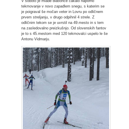
V soboto je mlade biatlonce čakalo naporno
tekmovanje v novo zapadlem snegu, s katerim se
je poigraval še močan veter in Lovru po odličnem
prvem streljanju, v drugo odpihnil 4 strele. Z
odličnim tekom se je uvrstil na 49.mesto in s tem
na zasledovalno preizkušnjo. Od slovenskih fantov
je to s 45.mestom med 120 tekmovalci uspelo le še
Antonu Vidmarju.