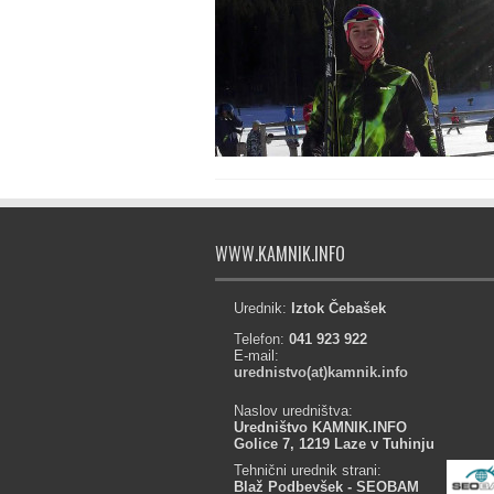
WWW.KAMNIK.INFO
Urednik:
Iztok Čebašek
Telefon:
041 923 922
E-mail:
urednistvo(at)kamnik.info
Naslov uredništva:
Uredništvo KAMNIK.INFO
Golice 7, 1219 Laze v Tuhinju
Tehnični urednik strani:
Blaž Podbevšek - SEOBAM