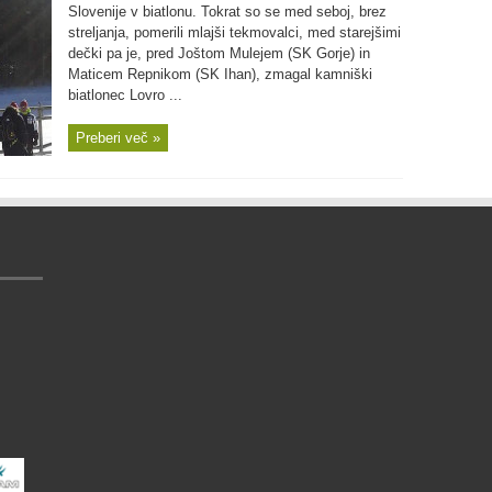
Slovenije v biatlonu. Tokrat so se med seboj, brez
streljanja, pomerili mlajši tekmovalci, med starejšimi
dečki pa je, pred Joštom Mulejem (SK Gorje) in
Maticem Repnikom (SK Ihan), zmagal kamniški
biatlonec Lovro ...
Preberi več »