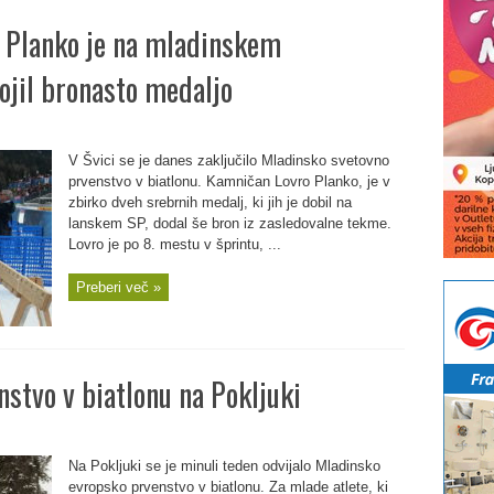
o Planko je na mladinskem
jil bronasto medaljo
V Švici se je danes zaključilo Mladinsko svetovno
prvenstvo v biatlonu. Kamničan Lovro Planko, je v
zbirko dveh srebrnih medalj, ki jih je dobil na
lanskem SP, dodal še bron iz zasledovalne tekme.
Lovro je po 8. mestu v šprintu, ...
Preberi več »
stvo v biatlonu na Pokljuki
Na Pokljuki se je minuli teden odvijalo Mladinsko
evropsko prvenstvo v biatlonu. Za mlade atlete, ki