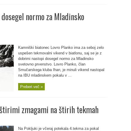
e dosegel normo za Mladinsko
Kamniški biatonec Lovro Planko ima za seboj zelo
uspešen tekmovalni vikend v biatlonu, saj se je z
dobrimi nastopi dosegel normo za Mladinsko
svetovno prvenstvo. Lovro Planko, član
Smučarskega kluba Ihan, je minuli vikend nastopal
na IBU mladinskem pokalu v ...
Preberi več »
 štirimi zmagami na štirih tekmah
Na Pokljuki je včeraj potekala 4.tekma za pokal