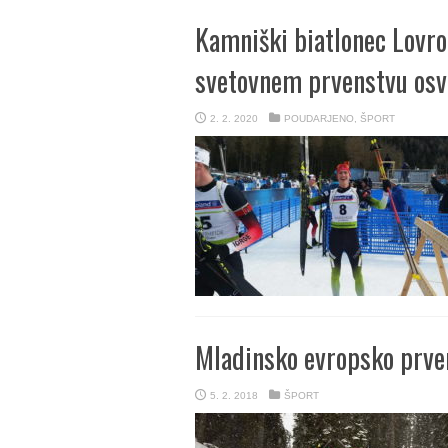
Kamniški biatlonec Lovr
svetovnem prvenstvu osvo
2. 2. 2020
POUDARJENO
,
ŠPORT
Mladinsko evropsko prven
5. 2. 2018
ŠPORT