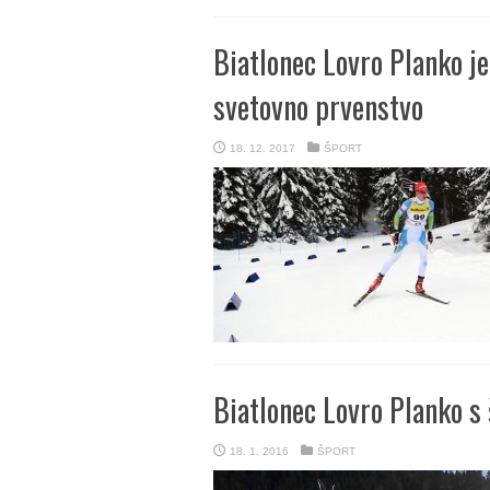
Biatlonec Lovro Planko j
svetovno prvenstvo
18. 12. 2017
ŠPORT
Biatlonec Lovro Planko s
18. 1. 2016
ŠPORT