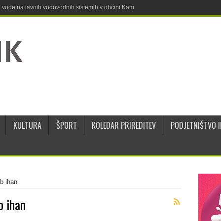
ne vode na javnih vodovodnih sistemih v občini Kamnik
KULTURA
ŠPORT
KOLEDAR PRIREDITEV
PODJETNIŠTVO I
b ihan
b ihan