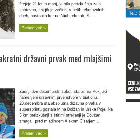
štejejo 21 let in manj, je bila preizkušnja zelo
zahtevna, saj jih je večina, v petih tekmovalnih
dneh, nastopila kar na štirih tekmah. S ...
Preberi več »
vakratni državni prvak med mlajšimi
Zadnji dve decembrski soboti sta bili na Pokljuki
namenjeni državnim prvenstvom v biatlonu.
23.decembra sta absolutna državna prvaka v
supersprintu postala Miha Dolžan in Urška Poje. Na
5 km preizkušnji s štirimi streljanji je Dovžan
zmagal pred mladincem Alexom Cisarjem ...
Preberi več »