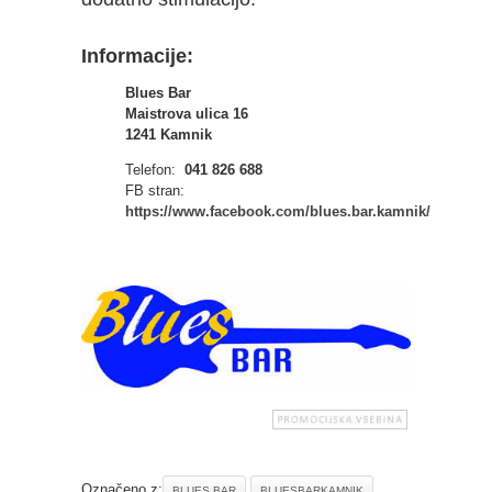
Informacije:
Blues Bar
Maistrova ulica 16
1241 Kamnik
Telefon:
041 826 688
FB stran:
https://www.facebook.com/blues.bar.kamnik/
Označeno z:
BLUES BAR
BLUESBARKAMNIK