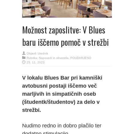
Možnost zaposlitve: V Blues
baru iščemo pomoč v strežbi
Objavil:
Urednik
Rubrika:
Napovedi in obvestila
,
POUDARJENO
25. 11. 2023
V lokalu Blues Bar pri kamniški
avtobusni postaji iščemo več
marljivih in simpatičnih oseb
(študentk/študentov) za delo v
strežbi.
Nudimo redno in dobro plačilo ter
dodatno stimulacijo.