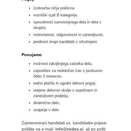
Izobrazba nižja poklicna
vozniški izpit B kategorije,
sposobnost samostojnega dela in dela v
skupini,
motiviranost, odgovornost in zanesljivost,
prednost imajo kandidati z izkušnjami
Ponujamo
možnost takojšnjega začetka dela,
zaposlitev za nedoločen čas s poskusno
dobo 3 mesecev,
redno plačilo in ugodni delovni pogoji,
urejeno delovno okolje v uspešnem in
zanesljivem podjetju,
dinamično delo,
uvajanje v delo
Zainteresirani kandidati oz. kandidatke prijave
pošljite na e-mail:
info@rodex.si
, ali po pošti