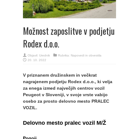
Možnost zaposlitve v podjetju
Rodex d.o.o.
Objavil:
Urednik
Rubrika:
Napovedi in obvestila
20. 10. 2022
V priznanem družinskem in večkrat
nagrajenem podjetju Rodex d.o.o., ki velja
za enega izmed največjih centrov vozil
Peugeot v Sloveniji, v svoje vrste vabijo
osebo za prosto delovno mesto PRALEC
VOZIL.
Delovno mesto pralec vozil M/Ž
Pogoji