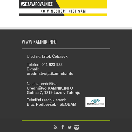
WWW.KAMNIK.INFO
Urednik:
Iztok Čebašek
Telefon:
041 923 922
E-mail:
urednistvo(at)kamnik.info
Naslov uredništva:
Uredništvo KAMNIK.INFO
Golice 7, 1219 Laze v Tuhinju
Tehnični urednik strani:
Blaž Podbevšek - SEOBAM