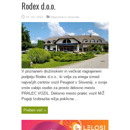
Rodex d.o.o.
20. 10. 2022
Napovedi in obvestila
V priznanem družinskem in večkrat nagrajenem
podjetju Rodex d.o.o., ki velja za enega izmed
največjih centrov vozil Peugeot v Sloveniji, v svoje
vrste vabijo osebo za prosto delovno mesto
PRALEC VOZIL. Delovno mesto pralec vozil M/Ž
Pogoji Izobrazba nižja poklicna ...
Preberi več »