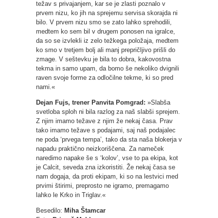
težav s privajanjem, kar se je zlasti poznalo v
prvem nizu, ko jih na sprejemu servisa skorajda ni
bilo. V prvem nizu smo se zato lahko sprehodili,
medtem ko sem bil v drugem ponosen na igralce,
da so se izvlekli iz zelo težkega položaja, medtem
ko smo v tretjem bolj ali manj prepričljivo prišli do
zmage. V seštevku je bila to dobra, kakovostna
tekma in samo upam, da bomo še nekoliko dvignili
raven svoje forme za odločilne tekme, ki so pred
nami.«
Dejan Fujs, trener Panvita Pomgrad:
»Slabša
svetloba sploh ni bila razlog za naš slabši sprejem.
Z njim imamo težave z njim že nekaj časa. Prav
tako imamo težave s podajami, saj naš podajalec
ne poda ‘prvega tempa’, tako da sta naša blokerja v
napadu praktično neizkoriščena. Za nameček
naredimo napake še s ‘kolov’, vse to pa ekipa, kot
je Calcit, seveda zna izkoristiti. Že nekaj časa se
nam dogaja, da proti ekipam, ki so na lestvici med
prvimi štirimi, preprosto ne igramo, premagamo
lahko le Krko in Triglav.«
Besedilo:
Miha Štamcar