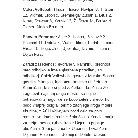
Calcit Volleball:
Hribar – libero, Novljan 3, T. Štern
12, Vidmar, Drobnič, Štembergar Zupan 1, Brus 2,
Kvas, Stavbar 8, Kotnik 13, Ž. Štern 14, Brulec 4.
Trener: Marko Brumen.
Panvita Pomgrad:
Ajlec 3, Ratkai, Pavlovič 3,
Pelemiš 11, Detela 4, Vrabl – libero, Fridrih – libero,
Flisar 10, Bogožalec 10, Grabar, Drvarič . Trener:
Dejan Fujs.
Zaradi zasedenosti dvorane v Kamniku, prednost
pred odbojko je imela glasbena prireditev, so
odbojkarji Calcit Volleyballa goste iz Murske Sobote
gostili v Stranjah, kjer sicer trenirajo ob četrtkih.
Kamničani, ki so si pred začetkom končnice že
zagotovili najmanj drugo mesto, so nujno
potrebovali zmago, če se bodo želeli v sredo, ko
bodo vnaprej odigrali tekmo zadnjega kroga modre
skupine, z ACH Volleyjem boriti celo za prvo
mesto. Na drugi strani se Sobočani s Kanalci borijo
za tretje mesto, njihov trener Dejan Fujs pa je
obračun v Stranjah začel z Urbanom Drvaričem,
Dejanom Pelemišem, Jernejem Detelo, Urošem