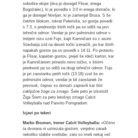
soboške ekipe (dva je dosegel Flisar, enega
Bogožalec), ki je povedla s 3:0 in enega domače, ki
ga je dosegel Novljan, ki je zamenjal Brusa. S še
četrtim blokom, tokrat Pelemiša, so gostje povedli
s 7:3, s prednostjo štirih točk pa so odšli na prvi
tehnični odmor. Vendar je prvi polminutni odmor v
tretjem nizu vzel Fujs, kajti Kamničani so z asom
Stavbarja izid na deseti točki izenačili, po kar štirih
napakah gostov pa so povedli s 14:11. Po protestu
je Flisar, kapetan gostov, prejel še rdeči karton, kar
je Kamničanom prineslo novo točko, s štirimi
prednosti pa so odšli na drugi tehnični odmor. Fujs
je pri zaostanku petih točk (13:18) vzel še en
polminutni odmor, vendar je bil zaostanek že
previsok, čeprav so domači zapravili kar štiri
zaključne žoge za zmago. Šele peto je izkoristil
Žiga Štern za peto letošnjo zmago Calcit
Volleyballa nad Panvito Pomgradom.
Izjavi po tekmi
Marko Brumen, trener Calcit Volleyballa:
»Očitno
ta dvorana ni ustrezala gostom, verjetno zaradi
nekoliko slabše svetlobe, zato so imeli nekaj več