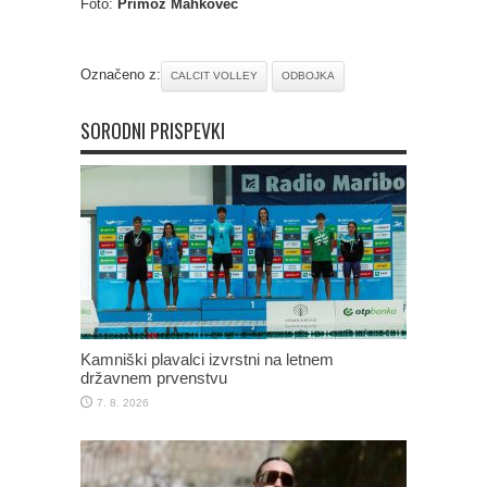
Foto:
Primož Mahkovec
Označeno z:
CALCIT VOLLEY
ODBOJKA
SORODNI PRISPEVKI
Kamniški plavalci izvrstni na letnem
državnem prvenstvu
7. 8. 2026