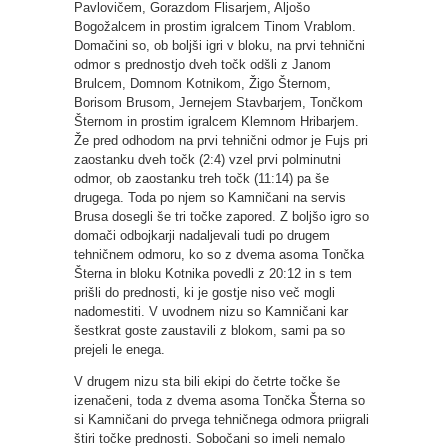
Pavlovičem, Gorazdom Flisarjem, Aljošo
Bogožalcem in prostim igralcem Tinom Vrablom.
Domačini so, ob boljši igri v bloku, na prvi tehnični
odmor s prednostjo dveh točk odšli z Janom
Brulcem, Domnom Kotnikom, Žigo Šternom,
Borisom Brusom, Jernejem Stavbarjem, Tončkom
Šternom in prostim igralcem Klemnom Hribarjem.
Že pred odhodom na prvi tehnični odmor je Fujs pri
zaostanku dveh točk (2:4) vzel prvi polminutni
odmor, ob zaostanku treh točk (11:14) pa še
drugega. Toda po njem so Kamničani na servis
Brusa dosegli še tri točke zapored. Z boljšo igro so
domači odbojkarji nadaljevali tudi po drugem
tehničnem odmoru, ko so z dvema asoma Tončka
Šterna in bloku Kotnika povedli z 20:12 in s tem
prišli do prednosti, ki je gostje niso več mogli
nadomestiti. V uvodnem nizu so Kamničani kar
šestkrat goste zaustavili z blokom, sami pa so
prejeli le enega.
V drugem nizu sta bili ekipi do četrte točke še
izenačeni, toda z dvema asoma Tončka Šterna so
si Kamničani do prvega tehničnega odmora priigrali
štiri točke prednosti. Sobočani so imeli nemalo