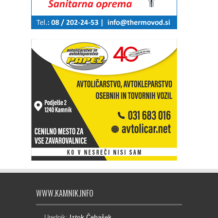
WWW.KAMNIK.INFO
Urednik:
Iztok Čebašek