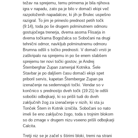
težav na sprejemu, temu primerna je bila njihova
igra v napadu, zato pa je bilo v domači ekipi več
razpoloženih napadalcev, ki jih je Brulec uspešno
razigral. To jim je prineslo prednost petih točk
(9:14), toda po še drugem polminutnem odmoru
gostujočega trenerja, dvema asoma Flisarja in
dvema točkama Bogožalca so Sobočani na drugi
tehnični odmor, navkljub polminutnemu odmoru
Brumna odšli s točko prednosti. V domači vrsti je
zaškripalo na sprejemu in po še enem slabšem
sprejemu ter novi točki gostov, je Andrej
Štemberghar Zupan zamenjal Kotnika. Šele
Stavbar je po daljšem času domači ekipi spet
priboril servis, kapetan Štembergar Zupan pa
izenačenje na sedemnajsti točki. Vendar so v
končnico s prednostjo dveh točk (19:21) le odšli
soboški odbojkarji, ki so prišli tudi do dveh
zaključnih žog za izenačenje v nizih, ki sta ju
Tonček Štern in Kotnik izničila. Sobočani so nato
imeli še eno zaključno žogo, toda s trojnim blokom
so do zmage v drugem nizu vseeno prišli odbojkarji
Calcita.
Tretji niz se je začel s štirimi bloki, tremi na strani