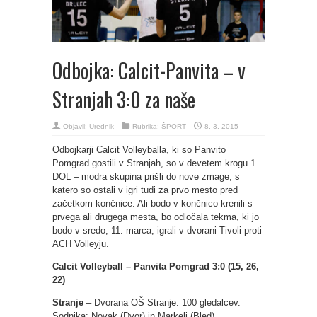
Odbojka: Calcit-Panvita – v
Stranjah 3:0 za naše
Objavil:
Urednik
Rubrika:
ŠPORT
8. 3. 2015
Odbojkarji Calcit Volleyballa, ki so Panvito
Pomgrad gostili v Stranjah, so v devetem krogu 1.
DOL – modra skupina prišli do nove zmage, s
katero so ostali v igri tudi za prvo mesto pred
začetkom končnice. Ali bodo v končnico krenili s
prvega ali drugega mesta, bo odločala tekma, ki jo
bodo v sredo, 11. marca, igrali v dvorani Tivoli proti
ACH Volleyju.
Calcit Volleyball – Panvita Pomgrad 3:0 (15, 26,
22)
Stranje
– Dvorana OŠ Stranje. 100 gledalcev.
Sodnika: Novak (Dvor) in Markelj (Bled).