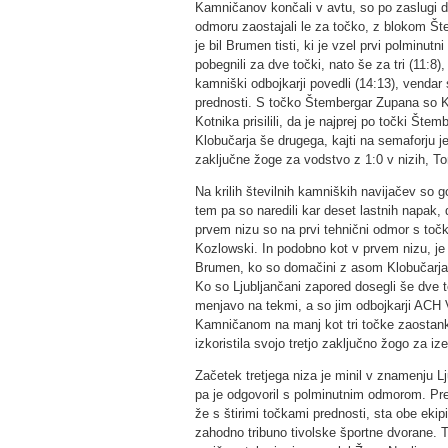
Kamničanov končali v avtu, so po zaslugi 
odmoru zaostajali le za točko, z blokom Št
je bil Brumen tisti, ki je vzel prvi polminut
pobegnili za dve točki, nato še za tri (11:8),
kamniški odbojkarji povedli (14:13), vendar 
prednosti. S točko Štembergar Zupana so 
Kotnika prisilili, da je najprej po točki Št
Klobučarja še drugega, kajti na semaforju je b
zaključne žoge za vodstvo z 1:0 v nizih, Ton
Na krilih številnih kamniških navijačev so go
tem pa so naredili kar deset lastnih napak, 
prvem nizu so na prvi tehnični odmor s točko
Kozlowski. In podobno kot v prvem nizu, j
Brumen, ko so domačini z asom Klobučarja 
Ko so Ljubljančani zapored dosegli še dve t
menjavo na tekmi, a so jim odbojkarji ACH V
Kamničanom na manj kot tri točke zaostanka
izkoristila svojo tretjo zaključno žogo za iz
Začetek tretjega niza je minil v znamenju 
pa je odgovoril s polminutnim odmorom. Pre
že s štirimi točkami prednosti, sta obe ekip
zahodno tribuno tivolske športne dvorane. T