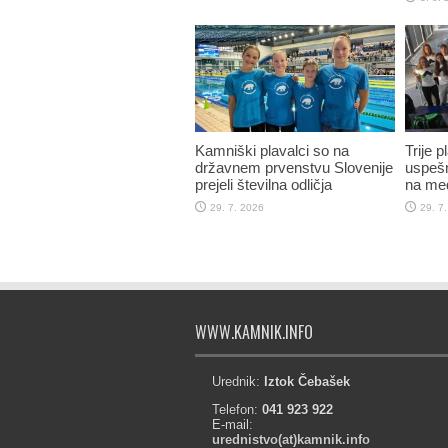
Kamniški plavalci so na
Trije 
državnem prvenstvu Slovenije
uspešn
prejeli številna odličja
na me
29. 7. 2026
29. 7
WWW.KAMNIK.INFO
Urednik:
Iztok Čebašek
Telefon:
041 923 922
E-mail:
urednistvo(at)kamnik.info