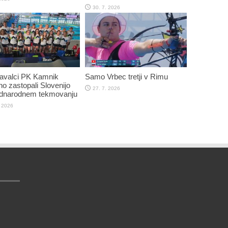
30. 7. 2026
plavalci PK Kamnik
Samo Vrbec tretji v Rimu
o zastopali Slovenijo
27. 7. 2026
dnarodnem tekmovanju
. 2026