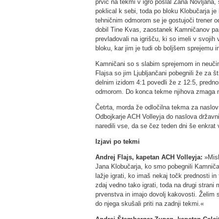
prvič na tekmi v igro poslal Žana Novljana,
poklical k sebi, toda po bloku Klobučarja j
tehničnim odmorom se je gostujoči trener od
dobil Tine Kvas, zaostanek Kamničanov pa j
prevladovali na igrišču, ki so imeli v svojih 
bloku, kar jim je tudi ob boljšem sprejemu i
Kamničani so s slabim sprejemom in neučinko
Flajsa so jim Ljubljančani pobegnili že za š
delnim izidom 4:1 povedli že z 12:5, predn
odmorom. Do konca tekme njihova zmaga ni 
Četrta, morda že odločilna tekma za naslov
Odbojkarje ACH Volleyja do naslova državn
naredili vse, da se čez teden dni še enkrat 
Izjavi po tekmi
Andrej Flajs, kapetan ACH Volleyja:
»Misli
Jana Klobučarja, ko smo pobegnili Kamničano
lažje igrati, ko imaš nekaj točk prednosti in
zdaj vedno tako igrati, toda na drugi strani m
prvenstva in imajo dovolj kakovosti. Želim 
do njega skušali priti na zadnji tekmi.«