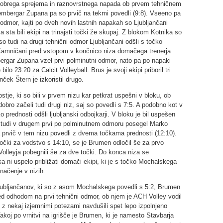
dobrega sprejema in raznovrstnega napada ob prvem tehničnem
embergar Zupana pa so prvič na tekmi povedli (9:8). Vseeno pa
ni odmor, kajti po dveh novih lastnih napakah so Ljubljančani
 a sta bili ekipi na trinajsti točki že skupaj. Z blokom Kotnika so
so tudi na drugi tehnični odmor Ljubljančani odšli s točko
Kamničani pred vstopom v končnico niza domačega trenerja
embergar Zupana vzel prvi polminutni odmor, nato pa po napaki
ilo 23:20 za Calcit Volleyball. Brus je svoji ekipi priboril tri
ček Štern je izkoristil drugo.
stje, ki so bili v prvem nizu kar petkrat uspešni v bloku, ob
dobro začeli tudi drugi niz, saj so povedli s 7:5. A podobno kot v
 prednosti odšli ljubljanski odbojkarji. V bloku je bil uspešen
e tudi v drugem prvi po polminutnem odmoru posegel Marko
prvič v tem nizu povedli z dvema točkama prednosti (12:10).
očki za vodstvo s 14:10, se je Brumen odločil še za prvo
olleyja pobegnili še za dve točki. Do konca niza se
 ni uspelo približati domači ekipi, ki je s točko Mochalskega
enačenje v nizih.
Ljubljančanov, ki so z asom Mochalskega povedli s 5:2, Brumen
d odhodom na prvi tehnični odmor, ob njem je ACH Volley vodil
i z nekaj izjemnimi potezami navdušili spet lepo izpolnjeno
akoj po vrnitvi na igrišče je Brumen, ki je namesto Stavbarja