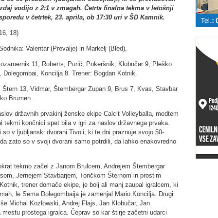
i zdaj vodijo z 2:1 v zmagah. Četrta finalna tekma v letošnji
poredu v četrtek, 23. aprila, ob 17:30 uri v ŠD Kamnik.
16, 18)
Sodnika: Valentar (Prevalje) in Markelj (Bled),
 Kozamernik 11, Roberts, Purič, Pokeršnik, Klobučar 9, Pleško
4, Dolegombai, Koncilja 8. Trener: Bogdan Kotnik.
, T. Štern 13, Vidmar, Štembergar Zupan 9, Brus 7, Kvas, Stavbar
arko Brumen.
aslov državnih prvakinj ženske ekipe Calcit Volleyballa, medtem
i tekmi končnici spet bila v igri za naslov državnega prvaka.
 so v ljubljanski dvorani Tivoli, ki te dni praznuje svojo 50-
toda zato so v svoji dvorani samo potrdili, da lahko enakovredno
okrat tekmo začel z Janom Brulcem, Andrejem Štembergar
om, Jernejem Stavbarjem, Tončkom Šternom in prostim
nik, trener domače ekipe, je bolj ali manj zaupal igralcem, ki
kmah, le Sema Dolegombaija je zamenjal Mario Koncilja. Drugi
i še Michal Kozlowski, Andrej Flajs, Jan Klobučar, Jan
mestu prostega igralca. Čeprav so kar štirje začetni udarci