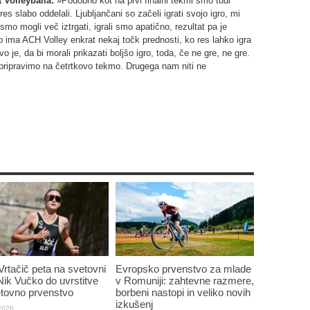
 Volleyballa:
»Podobno kot na prvi finalni tekmi smo tudi
res slabo oddelali. Ljubljančani so začeli igrati svojo igro, mi
smo mogli več iztrgati, igrali smo apatično, rezultat pa je
o ima ACH Volley enkrat nekaj točk prednosti, ko res lahko igra
o je, da bi morali prikazati boljšo igro, toda, če ne gre, ne gre.
 pripravimo na četrtkovo tekmo. Drugega nam niti ne
Vrtačič peta na svetovni
Evropsko prvenstvo za mlade
 Nik Vučko do uvrstitve
v Romuniji: zahtevne razmere,
tovno prvenstvo
borbeni nastopi in veliko novih
izkušenj
 2026