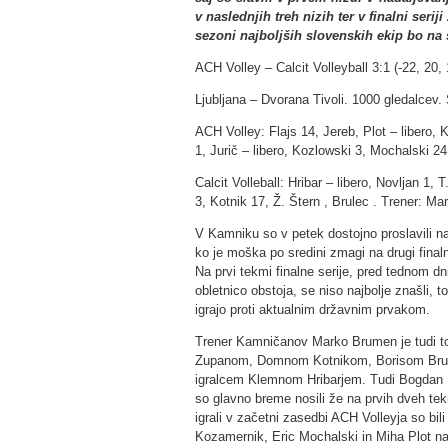
v naslednjih treh nizih ter v finalni serij
sezoni najboljših slovenskih ekip bo na s
ACH Volley – Calcit Volleyball 3:1 (-22, 20, 
Ljubljana – Dvorana Tivoli. 1000 gledalcev. 
ACH Volley: Flajs 14, Jereb, Plot – libero,
1, Jurič – libero, Kozlowski 3, Mochalski 2
Calcit Volleball: Hribar – libero, Novljan 1
3, Kotnik 17, Ž. Štern , Brulec . Trener: M
V Kamniku so v petek dostojno proslavili n
ko je moška po sredini zmagi na drugi finaln
Na prvi tekmi finalne serije, pred tednom dni
obletnico obstoja, se niso najbolje znašli, 
igrajo proti aktualnim državnim prvakom.
Trener Kamničanov Marko Brumen je tudi t
Zupanom, Domnom Kotnikom, Borisom Brus
igralcem Klemnom Hribarjem. Tudi Bogdan Kot
so glavno breme nosili že na prvih dveh te
igrali v začetni zasedbi ACH Volleyja so bil
Kozamernik, Eric Mochalski in Miha Plot na 