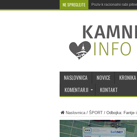
NE SPREGLEJTE
Poziv k racionalni rabi pit
NASLOVNICA
NOVICE
KRONIKA
KOMENTARJI
KONTAKT
Naslovnica
/
ŠPORT
/
Odbojka: Fantje i