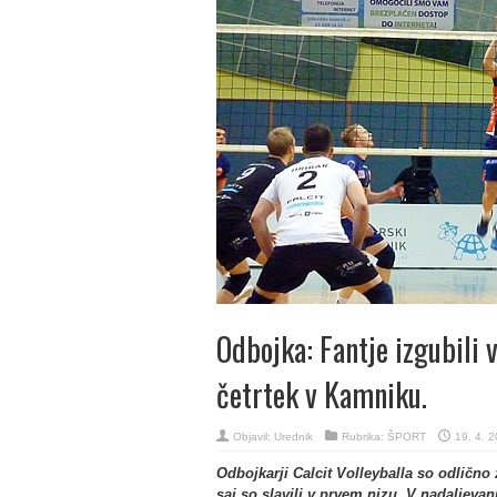
Odbojka: Fantje izgubili v
četrtek v Kamniku.
Objavil:
Urednik
Rubrika:
ŠPORT
19. 4. 
Odbojkarji Calcit Volleyballa so odlično
saj so slavili v prvem nizu. V nadaljevanj