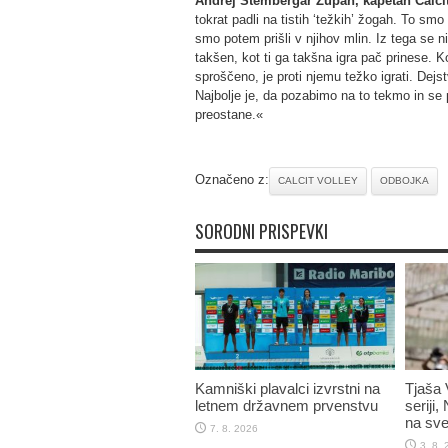
Andrej Štembergar Zupan, kapetan Calcit
tokrat padli na tistih ‘težkih’ žogah. To smo 
smo potem prišli v njihov mlin. Iz tega se ni
takšen, kot ti ga takšna igra pač prinese. K
sproščeno, je proti njemu težko igrati. Dejstv
Najbolje je, da pozabimo na to tekmo in se
preostane.«
Označeno z:
CALCIT VOLLEY
ODBOJKA
SORODNI PRISPEVKI
Kamniški plavalci izvrstni na
Tjaša 
letnem državnem prvenstvu
seriji,
na sve
7. 8. 2026
3. 8.