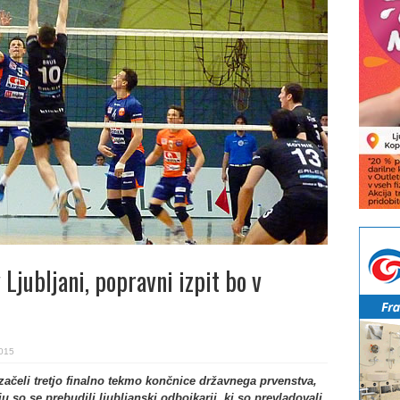
 Ljubljani, popravni izpit bo v
2015
 začeli tretjo finalno tekmo končnice državnega prvenstva,
u so se prebudili ljubljanski odbojkarji, ki so prevladovali