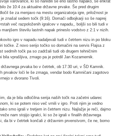
 svoje varovance, ki so naredili še eno lastno napako, še enkrat
e bilo že 10:4 za aktualne državne prvake. Še pred drugim
ločil še za menjavo na mestu organizatorja igre, priložnost je
e znašal sedem točk (9:16). Domači odbojkarji so še naprej
vrstah več razpoloženih igralcev v napadu,, boljši so bili tudi v
n manjšem številu lastnih napak prineslo vodstvo z 2:1 v nizih.
vito igro v napadu nadaljevali tudi v četrtem nizu in po bloku
tiri točke. Z novo serijo točko so domačini na servis Flajsa z
ost sedmih točk pa so zadržali tudi ob drugem tehničnim
bila vprašljiva, zmago pa je potrdil Jan Kozamernik.
 državnega prvaka bo v četrtek, ob 17:30 uri, v ŠD Kamnik.
ih prvakov loči le še zmaga, vendar bodo Kamničani zagotovo
vrnejo v dvorano Tivoli.
m, da je bila odločilna serija naših točk na začetni udarec
m, ki se potem niso več vrnili v igro. Proti njim je vedno
 tako smo igrali v tretjem in četrtem nizu. Najlažje je reči, dajmo
reže nam stojijo igralci, ki so že igrali v finalih državnega
si, da bi v četrtek končali z državnim prvenstvom, če ne, bomo