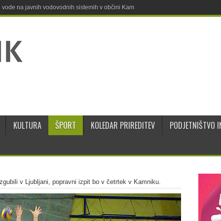
ne vode na javnih vodovodnih sistemih v občini Kamnik
KULTURA
ŠPORT
KOLEDAR PRIREDITEV
PODJETNIŠTVO I
zgubili v Ljubljani, popravni izpit bo v četrtek v Kamniku.