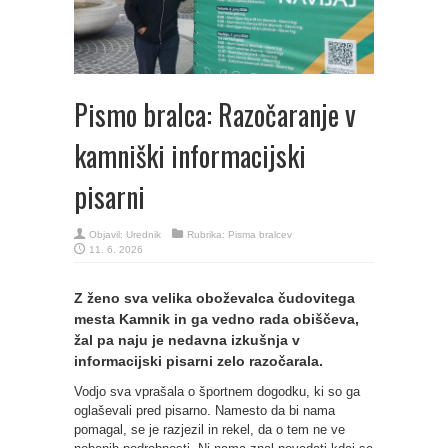
Pismo bralca: Razočaranje v
kamniški informacijski
pisarni
Objavil:
Urednik
Rubrika:
Pisma bralcev
11. 6. 2026
Z ženo sva velika oboževalca čudovitega
mesta Kamnik in ga vedno rada obiščeva,
žal pa naju je nedavna izkušnja v
informacijski pisarni zelo razočarala.
Vodjo sva vprašala o športnem dogodku, ki so ga
oglaševali pred pisarno. Namesto da bi nama
pomagal, se je razjezil in rekel, da o tem ne ve