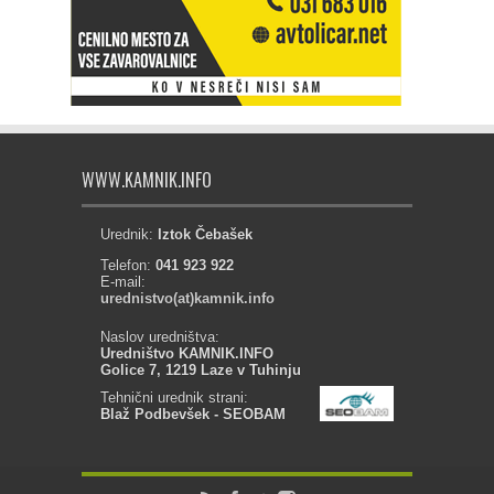
WWW.KAMNIK.INFO
Urednik:
Iztok Čebašek
Telefon:
041 923 922
E-mail:
urednistvo(at)kamnik.info
Naslov uredništva:
Uredništvo KAMNIK.INFO
Golice 7, 1219 Laze v Tuhinju
Tehnični urednik strani:
Blaž Podbevšek - SEOBAM