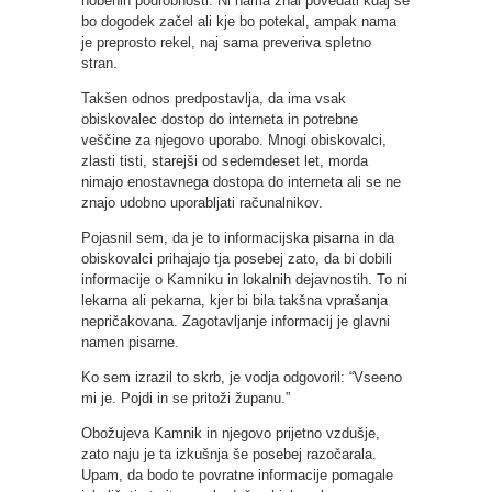
nobenih podrobnosti. Ni nama znal povedati kdaj se
bo dogodek začel ali kje bo potekal, ampak nama
je preprosto rekel, naj sama preveriva spletno
stran.
Takšen odnos predpostavlja, da ima vsak
obiskovalec dostop do interneta in potrebne
veščine za njegovo uporabo. Mnogi obiskovalci,
zlasti tisti, starejši od sedemdeset let, morda
nimajo enostavnega dostopa do interneta ali se ne
znajo udobno uporabljati računalnikov.
Pojasnil sem, da je to informacijska pisarna in da
obiskovalci prihajajo tja posebej zato, da bi dobili
informacije o Kamniku in lokalnih dejavnostih. To ni
lekarna ali pekarna, kjer bi bila takšna vprašanja
nepričakovana. Zagotavljanje informacij je glavni
namen pisarne.
Ko sem izrazil to skrb, je vodja odgovoril: “Vseeno
mi je. Pojdi in se pritoži županu.”
Obožujeva Kamnik in njegovo prijetno vzdušje,
zato naju je ta izkušnja še posebej razočarala.
Upam, da bodo te povratne informacije pomagale