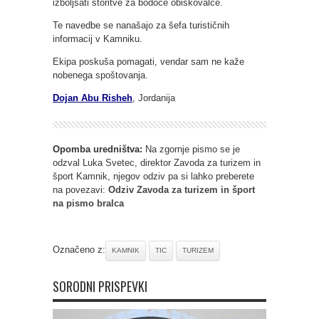
izboljšati storitve za bodoče obiskovalce.
Te navedbe se nanašajo za šefa turističnih
informacij v Kamniku.
Ekipa poskuša pomagati, vendar sam ne kaže
nobenega spoštovanja.
Dojan Abu Risheh
, Jordanija
Opomba uredništva:
Na zgornje pismo se je
odzval Luka Svetec, direktor Zavoda za turizem in
šport Kamnik, njegov odziv pa si lahko preberete
na povezavi:
Odziv Zavoda za turizem in šport
na pismo bralca
Označeno z:
KAMNIK
TIC
TURIZEM
SORODNI PRISPEVKI