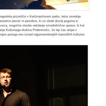
a napolnila prizorišče v Keršmančevem parku, letos osrednje
esterice pesnic in pesnikov, ki so zbrali dovolj poguma in
dvorca, mogočne stavbe nekdanje smodnišnične uprave, ki kot
nje Kulturnega društva Pridenmožic, že lep čas utripa v
ztrajno postaja eno izmed najpomembnejših kamniških kulturno-