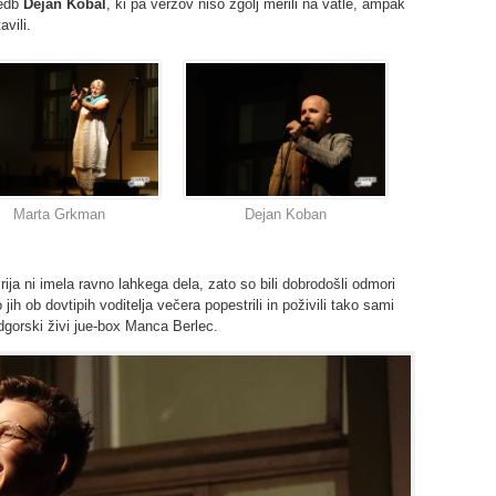
sedb
Dejan Kobal
, ki pa verzov niso zgolj merili na vatle, ampak
vili.
Marta Grkman
Dejan Koban
ja ni imela ravno lahkega dela, zato so bili dobrodošli odmori
h ob dovtipih voditelja večera popestrili in poživili tako sami
odgorski živi jue-box Manca Berlec.