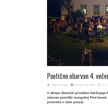
Poetično obarvan 4. veče
Objavil:
Urednik
Rubrika:
KULTURA
15. 8
V sklopu številnih prireditev letošnjega
obarvan pesniški mnogoboj Pest besed, k
prvenstva v slam poeziji.