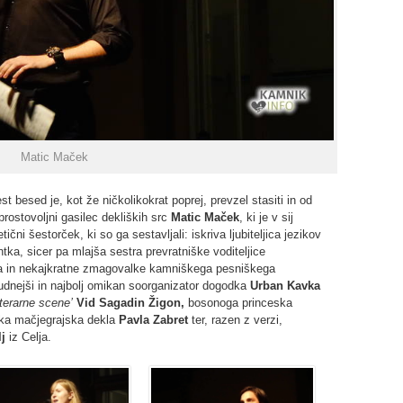
Matic Maček
 besed je, kot že ničkolikokrat poprej, prevzel stasiti in od
rostovoljni gasilec dekliških src
Matic Maček
, ki je v sij
ni šestorček, ki so ga sestavljali: iskriva ljubiteljica jezikov
tka, sicer pa mlajša sestra prevratniške voditeljice
ra in nekajkratne zmagovalke kamniškega pesniškega
udnejši in najbolj omikan soorganizator dogodka
Urban Kavka
terarne scene’
Vid Sagadin Žigon,
bosonoga princeska
ška mačjegrajska dekla
Pavla Zabret
ter, razen z verzi,
lj
iz Celja.