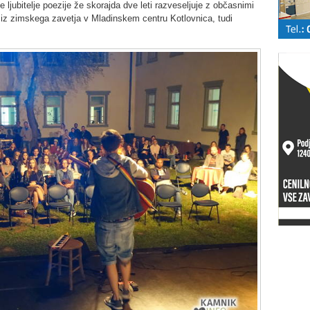
e ljubitelje poezije že skorajda dve leti razveseljuje z občasnimi
 iz zimskega zavetja v Mladinskem centru Kotlovnica, tudi