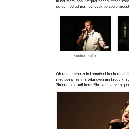
in neumorni pop interpret besedil fitnes za
so se med odmori tudi vsak po svoje predsta
Kristian Koželj
Ob razmeroma zelo izenačeni konkurenci žiri
med posameznimi tekmovalnimi krogi, ki so ji
žirantje, kot tudi kamniška kantavtorica, p