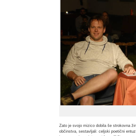
Zato je svojo mizico dobila še strokovna žiri
občinstva, sestavljali: celjski poetični entu