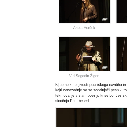
Ariela Herček
Vid Sagadin Žigon
Kljub neizmerljivosti pesniškega navdiha i
kajti nenazadnje so se sodelujoči pesniki t
tekmovanje v slam poeziji, ki se bo, čez sk
sinočnja Pest besed.