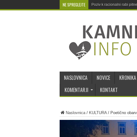
NE SPREGLEJTE
Poziv k racionalni rabi pit
NASLOVNICA
NOVICE
KRONIKA
KOMENTARJI
KONTAKT
Naslovnica
/
KULTURA
/
Poetično obarv