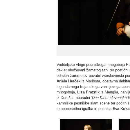
Voditeljsko vlogo pesniškega mnogoboja Pest
deklet oboževani žametoglasni ter poetični p
odrskih žarometov povabil vseslovenski poetič
Ariela Herček
iz Maribora, obetavna debitan
legendarnega trojanskega vanilijevega upo
mnogoboja,
Liza Praznik
iz Mengša, najvlj
iz Domžal, neuradni
‘Don Kihot slovenske li
kamniške pesniške slam scene ter počitni
skopobesedna igralka in pesnica
Eva Koka