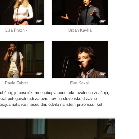
Liza Praznik
Urban Kavka
Pavla Zabret
Eva Kokalj
n občutij, je pesniški mnogoboj vseeno tekmovalnega značaja,
okrat potegovali tudi za uvrstitev na slovensko državno
orajda natanko mesec dni, odvilo na istem prizorišču, kot