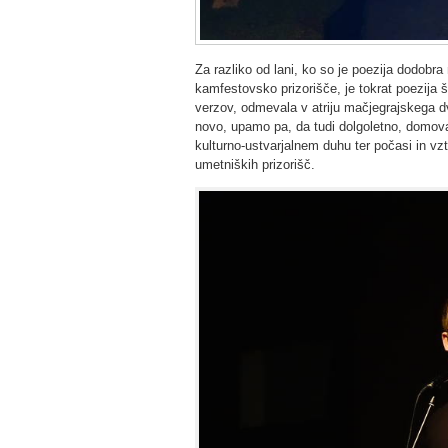
Za razliko od lani, ko so je poezija dodobr
kamfestovsko prizorišče, je tokrat poezija š
verzov, odmevala v atriju mačjegrajskega 
novo, upamo pa, da tudi dolgoletno, domova
kulturno-ustvarjalnem duhu ter počasi in v
umetniških prizorišč.