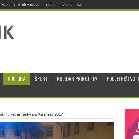
ne vode na javnih vodovodnih sistemih v občini Kamnik
KULTURA
ŠPORT
KOLEDAR PRIREDITEV
PODJETNIŠTVO I
an 4. večer festivala Kamfest 2017