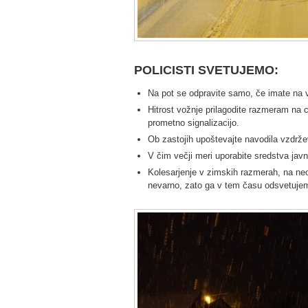
POLICISTI SVETUJEMO:
Na pot se odpravite samo, če imate na
Hitrost vožnje prilagodite razmeram na c
prometno signalizacijo.
Ob zastojih upoštevajte navodila vzdržev
V čim večji meri uporabite sredstva jav
Kolesarjenje v zimskih razmerah, na neoč
nevarno, zato ga v tem času odsvetuje