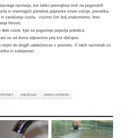
stavnega razmerja, ker lahko premajhna moč na pogonskih
zila in onemogoči potrebne popravke smeri vožnje, prevelika
 in zanašanje vozila, vozimo čim bolj enakomerno, brez
ja hitrosti,
dele ceste, kjer se pogosteje pojavlja poledica,
ato se od doma odpravimo prej kot običajno,
strpni do drugih udeležencev v prometu. V takih razmerah so
tika in solidarnost.
PROMET
SNEŽENJE
ZIMSKA OPREMA