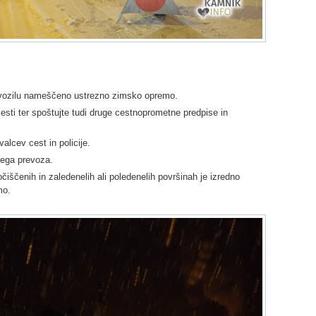
 vozilu nameščeno ustrezno zimsko opremo.
esti ter spoštujte tudi druge cestnoprometne predpise in
alcev cest in policije.
nega prevoza.
iščenih in zaledenelih ali poledenelih površinah je izredno
mo.