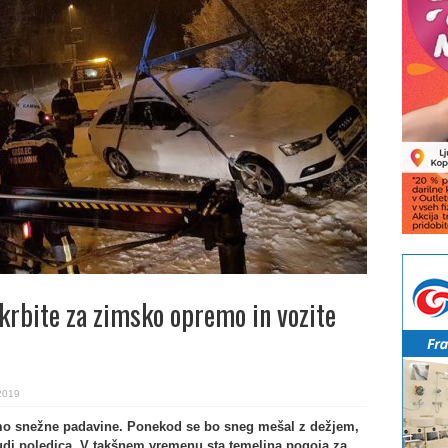
skrbite za zimsko opremo in vozite
2019
jemo snežne padavine. Ponekod se bo sneg mešal z dežjem,
udi poledica. V takšnem vremenu sta temeljna pogoja za