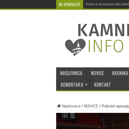
NE SPREGLEJTE
Poziv k racionalni rabi pit
NASLOVNICA
NOVICE
KRONIKA
KOMENTARJI
KONTAKT
Naslovnica
/
NOVICE
/
Policisti opozar