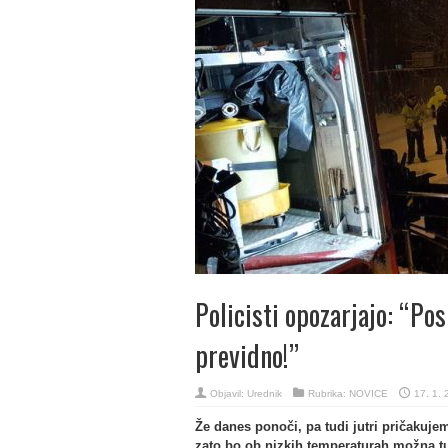
Policisti opozarjajo: “Po
previdno!”
Objavil:
Urednik
Rubrika:
NOVICE
17. 1. 
Že danes ponoči, pa tudi jutri pričaku
zato bo ob nizkih temperaturah možna t