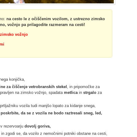
amo:
na cesto le z očiščenim vozilom, z ustrezno zimsko
no, vožnjo pa prilagodite razmeram na cesti!
 zimsko vožnjo
mi
nega konjička,
ine za čiščenje vetrobranskih stekel
, in pripomočke za
ripravljen na zimsko vožnjo, spadata
metlica
in
strgalo
za
tljažniku vozila tudi manjšo lopato za kidanje snega,
n
poskrbite, da se z vozila ne bodo raztresali sneg, led,
 v rezervoarju
dovolj goriva,
 in zgodi se, da vozilo z nemočnimi potniki obstane na cesti,