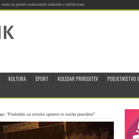
ne vode na javnih vodovodnih sistemih v občini Kamnik
KULTURA
ŠPORT
KOLEDAR PRIREDITEV
PODJETNIŠTVO I
jajo: “Poskrbite za zimsko opremo in vozite previdno!”