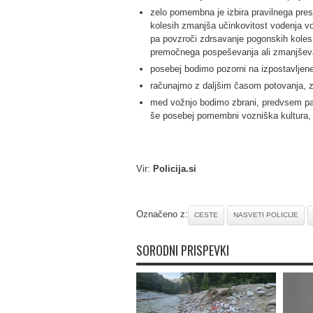
zelo pomembna je izbira pravilnega pre
kolesih zmanjša učinkovitost vodenja vo
pa povzroči zdrsavanje pogonskih koles
premočnega pospeševanja ali zmanjševan
posebej bodimo pozorni na izpostavljene 
računajmo z daljšim časom potovanja, z
med vožnjo bodimo zbrani, predvsem pa 
še posebej pomembni vozniška kultura, e
Vir:
Policija.si
Označeno z:
CESTE
NASVETI POLICIJE
SORODNI PRISPEVKI