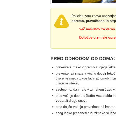
Policisti zato znova opozarj
opremo, pravočasno in strp
Več nasvetov za varno
Določbe o zimski opre
PRED ODHODOM OD DOMA:
preverite
zimsko opremo
svojega jekle
preverite, ali imate v vozilu dovolj
tekoč
čiščenje snega z vozila; v avtomobil, p
čiščenje stekel,
svetujemo, da imate v zimskem času v pr
pred vožnjo dobro
očistite vsa stekla
i
voda
ali druge snovi,
pred daljšo vožnjo preverimo, ali imamo
sneg lahko preseneti tudi zimsko službo