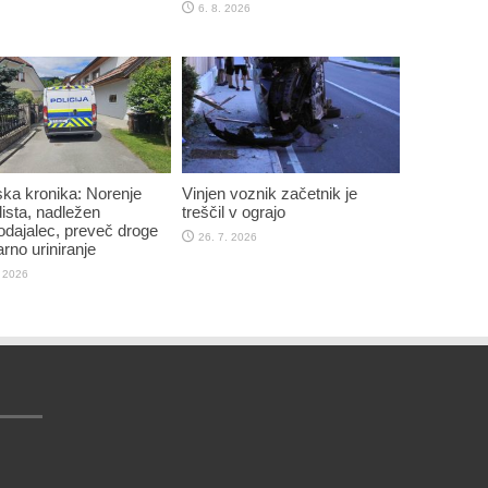
6. 8. 2026
jska kronika: Norenje
Vinjen voznik začetnik je
sta, nadležen
treščil v ograjo
dajalec, preveč droge
26. 7. 2026
arno uriniranje
. 2026