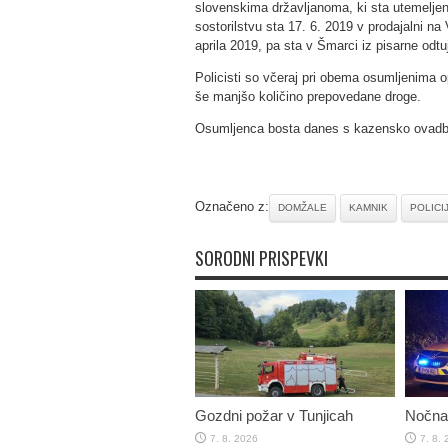
slovenskima državljanoma, ki sta utemeljeno
sostorilstvu sta 17. 6. 2019 v prodajalni na
aprila 2019, pa sta v Šmarci iz pisarne odtuj
Policisti so včeraj pri obema osumljenima o
še manjšo količino prepovedane droge.
Osumljenca bosta danes s kazensko ovadbo
Označeno z:
DOMŽALE
KAMNIK
POLICI
SORODNI PRISPEVKI
Gozdni požar v Tunjicah
Nočna
7. 8. 2026
7. 8.