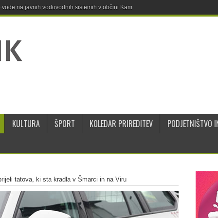
ne vode na javnih vodovodnih sistemih v občini Kamnik
KULTURA
ŠPORT
KOLEDAR PRIREDITEV
PODJETNIŠTVO I
prijeli tatova, ki sta kradla v Šmarci in na Viru