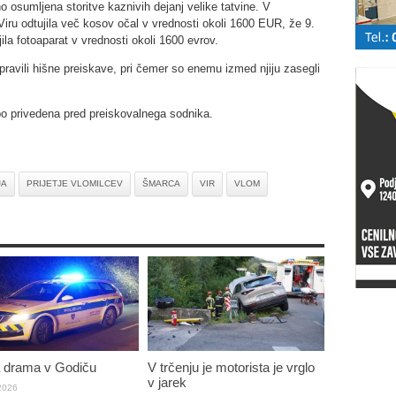
 osumljena storitve kaznivih dejanj velike tatvine. V
 Viru odtujila več kosov očal v vrednosti okoli 1600 EUR, že 9.
ila fotoaparat v vrednosti okoli 1600 evrov.
pravili hišne preiskave, pri čemer so enemu izmed njiju zasegli
 privedena pred preiskovalnega sodnika.
JA
PRIJETJE VLOMILCEV
ŠMARCA
VIR
VLOM
 drama v Godiču
V trčenju je motorista je vrglo
v jarek
 2026