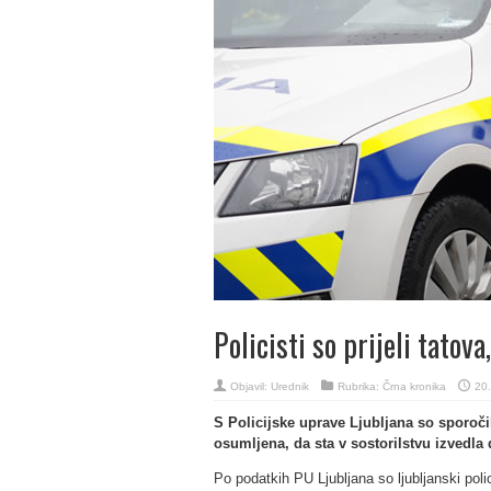
Policisti so prijeli tatov
Objavil:
Urednik
Rubrika:
Črna kronika
20.
S Policijske uprave Ljubljana so sporočili,
osumljena, da sta v sostorilstvu izvedla d
Po podatkih PU Ljubljana so ljubljanski polic