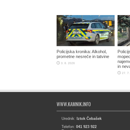
Policijska kronika: Alkohol,
Polici
prometne nesreče in tatvine
mopedi
najemo
3. 8. 2026
in nev
27. 7
WWW.KAMNIK.INFO
Urednik:
Iztok Čebašek
Telefon:
041 923 922