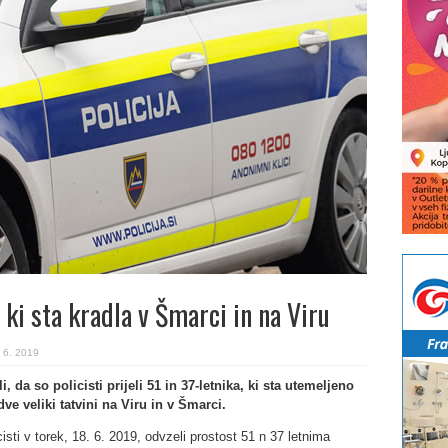
a, ki sta kradla v Šmarci in na Viru
 6. 2019
 da so policisti prijeli 51 in 37-letnika, ki sta utemeljeno
ve veliki tatvini na Viru in v Šmarci.
isti v torek, 18. 6. 2019, odvzeli prostost 51 n 37 letnima