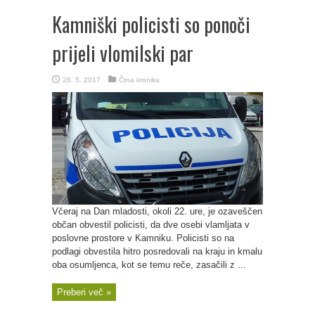
Kamniški policisti so ponoči
prijeli vlomilski par
26. 5. 2017
Črna kronika
Včeraj na Dan mladosti, okoli 22. ure, je ozaveščen
občan obvestil policisti, da dve osebi vlamljata v
poslovne prostore v Kamniku. Policisti so na
podlagi obvestila hitro posredovali na kraju in kmalu
oba osumljenca, kot se temu reče, zasačili z ...
Preberi več »