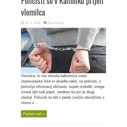
Policisti so v Kamniku prijeli
vlomilca
18. 1. 2026
Črna kronika
Vlomilca, ki sta vlomila balkonska vrata
stanovanjske hiše in ukradla nakit, so policisti, s
pomočjo informacij občanov, uspeli izslediti, enega
izmed njih tudi prijeti, medtem ko jim je drugi
zbežal. Policisti so bili v petek zvečer obveščeni o
vlomu v ...
Preberi več »