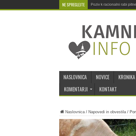
NE SPREGLEJTE
Poziv k racionalni rabi pit
NASLOVNICA
NOVICE
KRONIKA
KOMENTARJI
KONTAKT
Naslovnica
/
Napovedi in obvestila
/
Pom