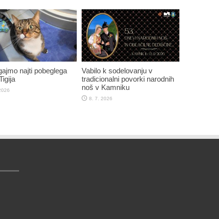
jmo najti pobeglega
Vabilo k sodelovanju v
igija
tradicionalni povorki narodnih
noš v Kamniku
 2026
8. 7. 2026