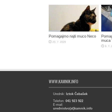
Pomagajmo najti muco Neco
Pomaga
muca T
20. 7. 2026
8. 7.
WWW.KAMNIK.INFO
Urednik:
Iztok Čebašek
Telefon:
041 923 922
E-mail:
urednistvo(at)kamnik.info