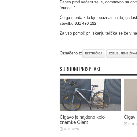
Danes proti večeru se je, domnevno na območ
“cungelj”.
Če ga morda kdo kje opazi ali najde, ga las
številko
031 470 192
.
Za vso pomoč pri iskanju telička se že v nap
Označeno z:
BISTRIČICA
IZGUBLJENE ŽIVAL
SORODNI PRISPEVKI
Čigavo je najdeno kolo
Čigavi 
znamke Giant
5. 8.
6. 8. 2026