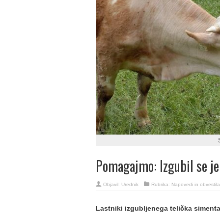
Pomagajmo: Izgubil se je
Objavil:
Urednik
Rubrika:
Napovedi in obvestila
Lastniki izgubljenega telička siment