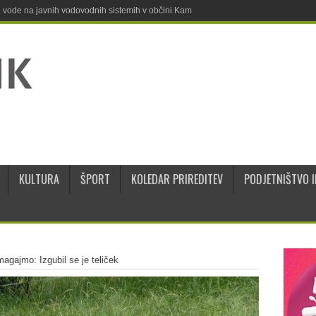
ne vode na javnih vodovodnih sistemih v občini Kamnik
KULTURA
ŠPORT
KOLEDAR PRIREDITEV
PODJETNIŠTVO I
agajmo: Izgubil se je teliček