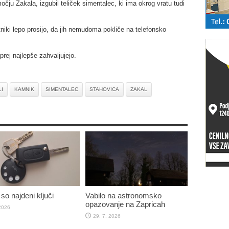
ju Zakala, izgubil teliček simentalec, ki ima okrog vratu tudi
tniki lepo prosijo, da jih nemudoma pokliče na telefonsko
rej najlepše zahvaljujejo.
I
KAMNIK
SIMENTALEC
STAHOVICA
ZAKAL
so najdeni ključi
Vabilo na astronomsko
opazovanje na Zapricah
 2026
29. 7. 2026