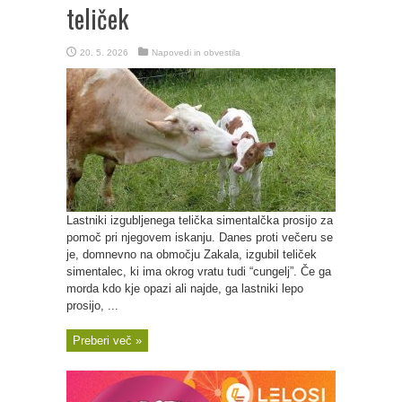
teliček
20. 5. 2026
Napovedi in obvestila
Lastniki izgubljenega telička simentalčka prosijo za
pomoč pri njegovem iskanju. Danes proti večeru se
je, domnevno na območju Zakala, izgubil teliček
simentalec, ki ima okrog vratu tudi “cungelj”. Če ga
morda kdo kje opazi ali najde, ga lastniki lepo
prosijo, ...
Preberi več »