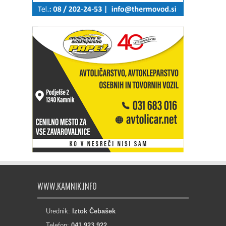
WWW.KAMNIK.INFO
Urednik:
Iztok Čebašek
Telefon:
041 923 922