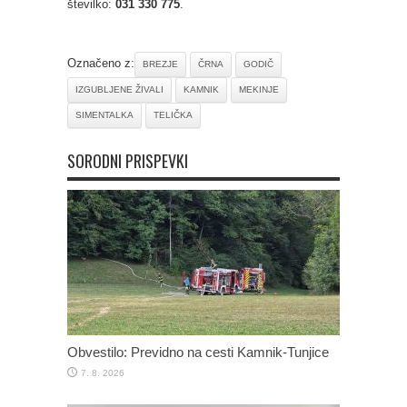
številko:
031 330 775
.
Označeno z:
BREZJE
ČRNA
GODIČ
IZGUBLJENE ŽIVALI
KAMNIK
MEKINJE
SIMENTALKA
TELIČKA
SORODNI PRISPEVKI
Obvestilo: Previdno na cesti Kamnik-Tunjice
7. 8. 2026