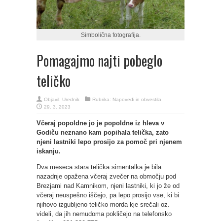
Simbolična fotografija.
Pomagajmo najti pobeglo
teličko
Objavil:
Urednik
Rubrika:
Napovedi in obvestila
29. 3. 2023
Včeraj popoldne jo je popoldne iz hleva v
Godiču neznano kam popihala telička, zato
njeni lastniki lepo prosijo za pomoč pri njenem
iskanju.
Dva meseca stara telička simentalka je bila
nazadnje opažena včeraj zvečer na območju pod
Brezjami nad Kamnikom, njeni lastniki, ki jo že od
včeraj neuspešno iščejo, pa lepo prosijo vse, ki bi
njihovo izgubljeno teličko morda kje srečali oz.
videli, da jih nemudoma pokličejo na telefonsko