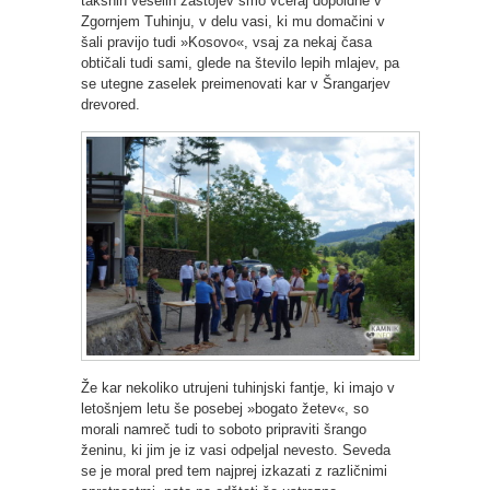
takšnih veselih zastojev smo včeraj dopoldne v
Zgornjem Tuhinju, v delu vasi, ki mu domačini v
šali pravijo tudi »Kosovo«, vsaj za nekaj časa
obtičali tudi sami, glede na število lepih mlajev, pa
se utegne zaselek preimenovati kar v Šrangarjev
drevored.
Že kar nekoliko utrujeni tuhinjski fantje, ki imajo v
letošnjem letu še posebej »bogato žetev«, so
morali namreč tudi to soboto pripraviti šrango
ženinu, ki jim je iz vasi odpeljal nevesto. Seveda
se je moral pred tem najprej izkazati z različnimi