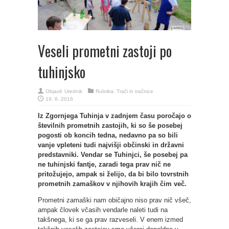
Veseli prometni zastoji po
tuhinjsko
Objavil:
Urednik
Rubrika:
Trači in tračnice
19. 6. 2016
Iz Zgornjega Tuhinja v zadnjem času poročajo o
številnih prometnih zastojih, ki so še posebej
pogosti ob koncih tedna, nedavno pa so bili
vanje vpleteni tudi najvišji občinski in državni
predstavniki. Vendar se Tuhinjci, še posebej pa
ne tuhinjski fantje, zaradi tega prav nič ne
pritožujejo, ampak si želijo, da bi bilo tovrstnih
prometnih zamaškov v njihovih krajih čim več.
Prometni zamaški nam običajno niso prav nič všeč,
ampak človek včasih vendarle naleti tudi na
takšnega, ki se ga prav razveseli. V enem izmed