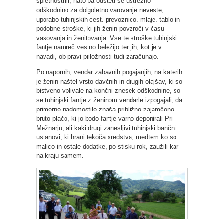
spretnostmi, nato pa odšteti še ustrezno
odškodnino za dolgoletno varovanje neveste,
uporabo tuhinjskih cest, prevoznico, mlaje, tablo in
podobne stroške, ki jih ženin povzroči v času
vasovanja in ženitovanja. Vse te stroške tuhinjski
fantje namreč vestno beležijo ter jih, kot je v
navadi, ob pravi priložnosti tudi zaračunajo.
Po napornih, vendar zabavnih pogajanjih, na katerih
je ženin naštel vrsto davčnih in drugih olajšav, ki so
bistveno vplivale na končni znesek odškodnine, so
se tuhinjski fantje z ženinom vendarle izpogajali, da
primerno nadomestilo znaša približno zajamčeno
bruto plačo, ki jo bodo fantje varno deponirali Pri
Mežnarju, ali kaki drugi zanesljivi tuhinjski bančni
ustanovi, ki hrani tekoča sredstva, medtem ko so
malico in ostale dodatke, po stisku rok, zaužili kar
na kraju samem.