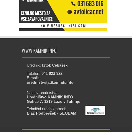
WWW.KAMNIK.INFO
Urednik:
Iztok Čebašek
Telefon:
041 923 922
E-mail:
urednistvo(at)kamnik.info
Naslov uredništva:
Uredništvo KAMNIK.INFO
Golice 7, 1219 Laze v Tuhinju
Tehnični urednik strani:
Blaž Podbevšek - SEOBAM