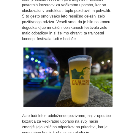
povratnih kozarcev za večkratno uporabo, kar so
obiskovalci v preteklosti toplo pozdravili in pohvalili.
S to gesto smo vsako leto resnično deležni zelo
pozitivnega odziva. Veseli smo, da je bilo na koncu
dogodka kljub množični obiskanosti festivala zelo
malo odpadkov in si želimo ohraniti ta trajnostni
koncept festivala tudi v bodoče.
Zato tudi letos udeležence pozivamo, naj z uporabo
kozarca za večkratno uporabo na svoj način
zmanjšujejo količino odpadkov na prireditvi, kar je
pomemben korak k ohranjanju okolja in