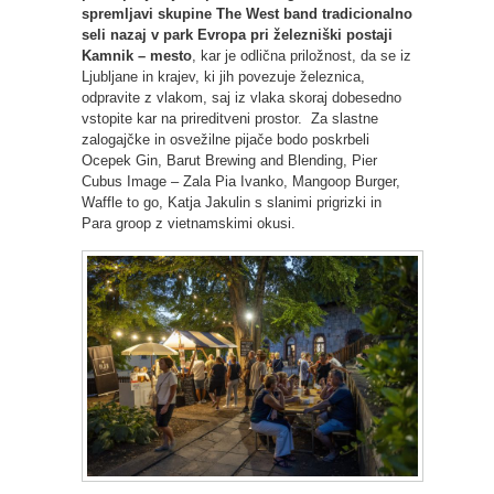
spremljavi skupine The West band tradicionalno
seli nazaj v park Evropa pri železniški postaji
Kamnik – mesto
, kar je odlična priložnost, da se iz
Ljubljane in krajev, ki jih povezuje železnica,
odpravite z vlakom, saj iz vlaka skoraj dobesedno
vstopite kar na prireditveni prostor. Za slastne
zalogajčke in osvežilne pijače bodo poskrbeli
Ocepek Gin, Barut Brewing and Blending, Pier
Cubus Image – Zala Pia Ivanko, Mangoop Burger,
Waffle to go, Katja Jakulin s slanimi prigrizki in
Para groop z vietnamskimi okusi.