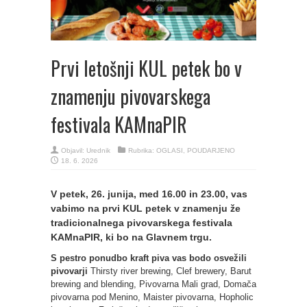
Prvi letošnji KUL petek bo v
znamenju pivovarskega
festivala KAMnaPIR
Objavil:
Urednik
Rubrika:
OGLASI
,
POUDARJENO
18. 6. 2026
V petek, 26. junija, med 16.00 in 23.00, vas
vabimo na prvi KUL petek v znamenju že
tradicionalnega pivovarskega festivala
KAMnaPIR, ki bo na Glavnem trgu.
S pestro ponudbo kraft piva vas bodo osvežili
pivovarji
Thirsty river brewing, Clef brewery, Barut
brewing and blending, Pivovarna Mali grad, Domača
pivovarna pod Menino, Maister pivovarna, Hopholic