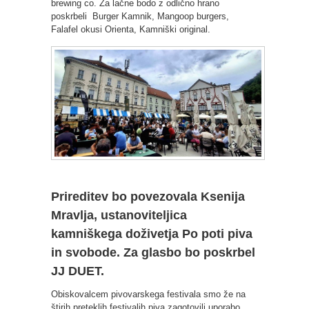
brewing co. Za lačne bodo z odlično hrano
poskrbeli Burger Kamnik, Mangoop burgers,
Falafel okusi Orienta, Kamniški original.
Prireditev bo povezovala Ksenija
Mravlja, ustanoviteljica
kamniškega doživetja Po poti piva
in svobode. Za glasbo bo poskrbel
JJ DUET.
Obiskovalcem pivovarskega festivala smo že na
štirih preteklih festivalih piva zagotovili uporabo