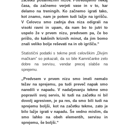
začetku posameznih nizov. Potrebujemo nekaj
časa, da začnemo verjeti vase in v to, kar
delamo na treningih. Ko začnemo igrati tako,
kot znamo, nam je potem tudi lažje na igrišču.
V Celovcu smo zadnja dva niza odigrali na
visoki ravni in upam, da nam bo to jutri to
uspelo že v prvem nizu, predvsem pa, če bo
prišlo, do kakšnih kriznih minut, da jim bomo
znali veliko bolje reševati na in ob igrišču.“
Statistični podatki s tekme proti celovškim „Divjim
mačkam“ so pokazali, da so bile Kamničanke zelo
dobre na servisu, vendar precej slabše na
sprejemu.
„Predvsem v prvem nizu smo imeli nemalo
težav na sprejemu, pa tudi preveč napak smo
naredili v napadu. V nadaljevanju tekme smo
popravili svoj servis, ki tudi na začetku ni bil
dovolj agresiven, je pa res, da smo bili tudi na
sprejemu boljši, kot na začetku tekme, zato je
bilo lažje igrati v napadu. Še vedno mislim, da
smo lahko na obeh elementih, servisu in
sprejemu, še boljši.“