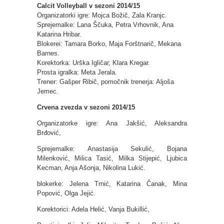
Calcit Volleyball v sezoni 2014/15
Organizatorki igre: Mojca Božič, Zala Kranjc.
Sprejemalke: Lana Ščuka, Petra Vrhovnik, Ana
Katarina Hribar.
Blokerei: Tamara Borko, Maja Forštnarič, Mekana
Barnes.
Korektorka: Urška Igličar, Klara Kregar.
Prosta igralka: Meta Jerala.
Trener: Gašper Ribič, pomočnik trenerja: Aljoša
Jemec.
Crvena zvezda v sezoni 2014/15
Organizatorke igre: Ana Jakšić, Aleksandra
Brđović,
Sprejemalke: Anastasija Sekulić, Bojana
Milenković, Milica Tasić, Milka Stijepić, Ljubica
Kecman, Anja Ašonja, Nikolina Lukić.
blokerke: Jelena Trnić, Katarina Čanak, Mina
Popović, Olga Jejić.
Korektorici: Adela Helić, Vanja Bukillić,