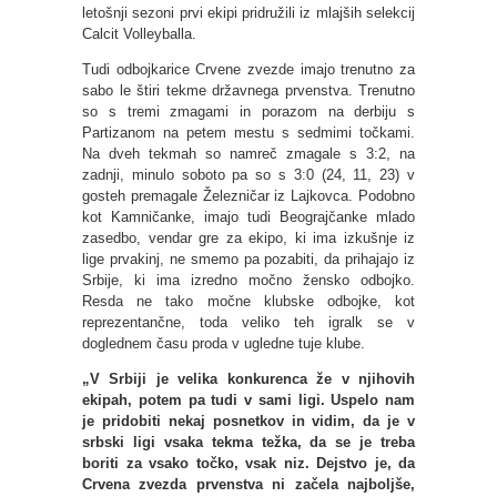
letošnji sezoni prvi ekipi pridružili iz mlajših selekcij
Calcit Volleyballa.
Tudi odbojkarice Crvene zvezde imajo trenutno za
sabo le štiri tekme državnega prvenstva. Trenutno
so s tremi zmagami in porazom na derbiju s
Partizanom na petem mestu s sedmimi točkami.
Na dveh tekmah so namreč zmagale s 3:2, na
zadnji, minulo soboto pa so s 3:0 (24, 11, 23) v
gosteh premagale Železničar iz Lajkovca. Podobno
kot Kamničanke, imajo tudi Beograjčanke mlado
zasedbo, vendar gre za ekipo, ki ima izkušnje iz
lige prvakinj, ne smemo pa pozabiti, da prihajajo iz
Srbije, ki ima izredno močno žensko odbojko.
Resda ne tako močne klubske odbojke, kot
reprezentančne, toda veliko teh igralk se v
doglednem času proda v ugledne tuje klube.
„V Srbiji je velika konkurenca že v njihovih
ekipah, potem pa tudi v sami ligi. Uspelo nam
je pridobiti nekaj posnetkov in vidim, da je v
srbski ligi vsaka tekma težka, da se je treba
boriti za vsako točko, vsak niz. Dejstvo je, da
Crvena zvezda prvenstva ni začela najboljše,