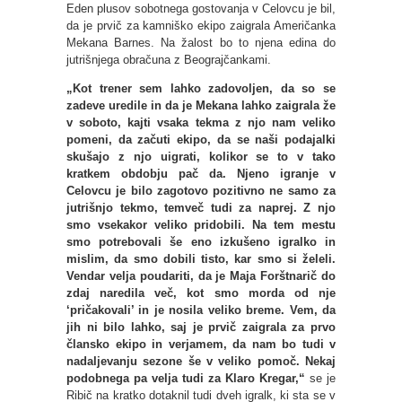
Eden plusov sobotnega gostovanja v Celovcu je bil,
da je prvič za kamniško ekipo zaigrala Američanka
Mekana Barnes. Na žalost bo to njena edina do
jutrišnjega obračuna z Beograjčankami.
„Kot trener sem lahko zadovoljen, da so se
zadeve uredile in da je Mekana lahko zaigrala že
v soboto, kajti vsaka tekma z njo nam veliko
pomeni, da začuti ekipo, da se naši podajalki
skušajo z njo uigrati, kolikor se to v tako
kratkem obdobju pač da. Njeno igranje v
Celovcu je bilo zagotovo pozitivno ne samo za
jutrišnjo tekmo, temveč tudi za naprej. Z njo
smo vsekakor veliko pridobili. Na tem mestu
smo potrebovali še eno izkušeno igralko in
mislim, da smo dobili tisto, kar smo si želeli.
Vendar velja poudariti, da je Maja Forštnarič do
zdaj naredila več, kot smo morda od nje
‘pričakovali’ in je nosila veliko breme. Vem, da
jih ni bilo lahko, saj je prvič zaigrala za prvo
člansko ekipo in verjamem, da nam bo tudi v
nadaljevanju sezone še v veliko pomoč. Nekaj
podobnega pa velja tudi za Klaro Kregar,“
se je
Ribič na kratko dotaknil tudi dveh igralk, ki sta se v