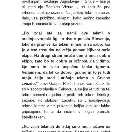
prvakinjami nekdanje Jugoslavije in Srbije – lani je
bil pred njo Partizan Vizura -, bo zato že prvi
vrhunec letošnje sezone. Na jutrišnji tekmi se bo že
dalo, vsaj približno, sklepati, kako močno zasedbo
imajo Kamničanke v letošnji sezoni.
„Do zdaj sta za nami dve tekmi v
srednjeevropski ligi in dve v pokalu Slovenije,
tako da prav veliko tekem nimamo za sabo, kar
je v tem trenutku največja pomanjkljivost naše
ekipe. Na drugi strani mreže bomo imeli dobro
ekipo, zato bo to dobra priložnost, da vidimo,
kje smo in kako uspešno lahko igramo.
Verjamem, da lahko dobro igramo in to je tudi
moja želja pred jutrišnjo tekmo s Crveno
zvezdo,“
pravi Gašper Ribič, trener Kamničank, ki
so v soboto slavile v Celovcu, a se jim je tudi na tej
tekmi ponovila zgodba iz prvih treh tekem letošnje
sezone. Po slabšem začetku so v nadaljevanju
tekme iz niza v niz prikazale boljšo igro, kar lahko
pripisujemo temu, da imamo v nogah premalo
število tekem.
„Na vseh tekmah do zdaj smo imeli težave na