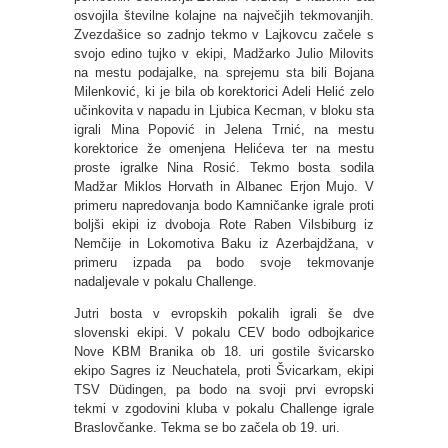
osvojila številne kolajne na največjih tekmovanjih.
Zvezdašice so zadnjo tekmo v Lajkovcu začele s
svojo edino tujko v ekipi, Madžarko Julio Milovits
na mestu podajalke, na sprejemu sta bili Bojana
Milenković, ki je bila ob korektorici Adeli Helić zelo
učinkovita v napadu in Ljubica Kecman, v bloku sta
igrali Mina Popović in Jelena Trnić, na mestu
korektorice že omenjena Helićeva ter na mestu
proste igralke Nina Rosić. Tekmo bosta sodila
Madžar Miklos Horvath in Albanec Erjon Mujo. V
primeru napredovanja bodo Kamničanke igrale proti
boljši ekipi iz dvoboja Rote Raben Vilsbiburg iz
Nemčije in Lokomotiva Baku iz Azerbajdžana, v
primeru izpada pa bodo svoje tekmovanje
nadaljevale v pokalu Challenge.
Jutri bosta v evropskih pokalih igrali še dve
slovenski ekipi. V pokalu CEV bodo odbojkarice
Nove KBM Branika ob 18. uri gostile švicarsko
ekipo Sagres iz Neuchatela, proti Švicarkam, ekipi
TSV Düdingen, pa bodo na svoji prvi evropski
tekmi v zgodovini kluba v pokalu Challenge igrale
Braslovčanke. Tekma se bo začela ob 19. uri.