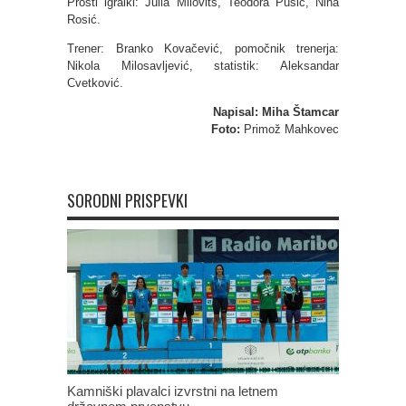
Prosti igralki: Julia Milovits, Teodora Pušić, Nina
Rosić.
Trener: Branko Kovačević, pomočnik trenerja:
Nikola Milosavljević, statistik: Aleksandar
Cvetković.
Napisal: Miha Štamcar
Foto:
Primož Mahkovec
SORODNI PRISPEVKI
Kamniški plavalci izvrstni na letnem