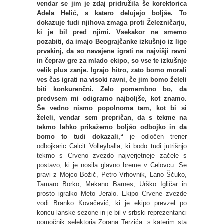
vendar se jim je zdaj pridružila še korektorica
Adela Helić, s katero delujejo boljše. To
dokazuje tudi njihova zmaga proti Železničarju,
ki je bil pred njimi. Vsekakor ne smemo
pozabiti, da imajo Beograjčanke izkušnjo iz lige
prvakinj, da so navajene igrati na najvišji ravni
in čeprav gre za mlado ekipo, so vse te izkušnje
velik plus zanje. Igrajo hitro, zato bomo morali
ves čas igrati na visoki ravni, če jim bomo želeli
biti konkurenčni. Zelo pomembno bo, da
predvsem mi odigramo najboljše, kot znamo.
Še vedno nismo popolnoma tam, kot bi si
želeli, vendar sem prepričan, da s tekme na
tekmo lahko prikažemo boljšo odbojko in da
bomo to tudi dokazali,“
je odločen trener
odbojkaric Calcit Volleyballa, ki bodo tudi jutrišnjo
tekmo s Crveno zvezdo najverjetneje začele s
postavo, ki je nosila glavno breme v Celovcu. Se
pravi z Mojco Božič, Petro Vrhovnik, Lano Ščuko,
Tamaro Borko, Mekano Barnes, Urško Igličar in
prosto igralko Meto Jeralo. Ekipo Crvene zvezde
vodi Branko Kovačević, ki je ekipo prevzel po
koncu lanske sezone in je bil v srbski reprezentanci
pomočnik selektorja Zorana Terzića, s katerim sta