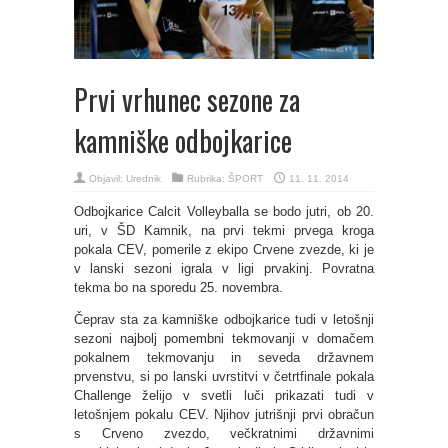
Prvi vrhunec sezone za
kamniške odbojkarice
Objavil:
Urednik
Rubrika:
ŠPORT
11. 11. 2014
Odbojkarice Calcit Volleyballa se bodo jutri, ob 20.
uri, v ŠD Kamnik, na prvi tekmi prvega kroga
pokala CEV, pomerile z ekipo Crvene zvezde, ki je
v lanski sezoni igrala v ligi prvakinj. Povratna
tekma bo na sporedu 25. novembra.
Čeprav sta za kamniške odbojkarice tudi v letošnji
sezoni najbolj pomembni tekmovanji v domačem
pokalnem tekmovanju in seveda državnem
prvenstvu, si po lanski uvrstitvi v četrtfinale pokala
Challenge želijo v svetli luči prikazati tudi v
letošnjem pokalu CEV. Njihov jutrišnji prvi obračun
s Crveno zvezdo, večkratnimi državnimi