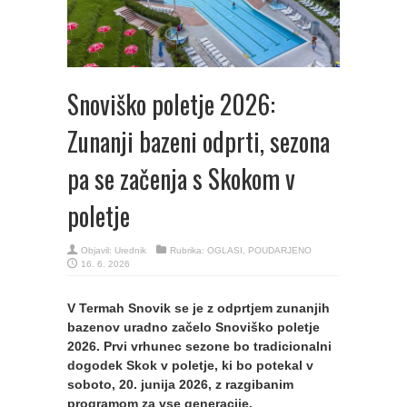
Snoviško poletje 2026:
Zunanji bazeni odprti, sezona
pa se začenja s Skokom v
poletje
Objavil:
Urednik
Rubrika:
OGLASI
,
POUDARJENO
16. 6. 2026
V Termah Snovik se je z odprtjem zunanjih
bazenov uradno začelo Snoviško poletje
2026. Prvi vrhunec sezone bo tradicionalni
dogodek Skok v poletje, ki bo potekal v
soboto, 20. junija 2026, z razgibanim
programom za vse generacije.