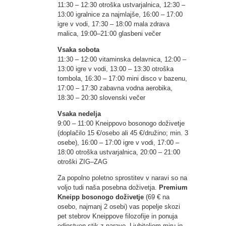
11:30 – 12:30 otroška ustvarjalnica, 12:30 –
13:00 igralnice za najmlajše, 16:00 – 17:00
igre v vodi, 17:30 – 18:00 mala zdrava
malica, 19:00–21:00 glasbeni večer
Vsaka sobota
11:30 – 12:00 vitaminska delavnica, 12:00 –
13:00 igre v vodi, 13:00 – 13:30 otroška
tombola, 16:30 – 17:00 mini disco v bazenu,
17:00 – 17:30 zabavna vodna aerobika,
18:30 – 20:30 slovenski večer
Vsaka nedelja
9:00 – 11:00 Kneippovo bosonogo doživetje
(doplačilo 15 €/osebo ali 45 €/družino; min. 3
osebe), 16:00 – 17:00 igre v vodi, 17:00 –
18:00 otroška ustvarjalnica, 20:00 – 21:00
otroški ZIG–ZAG
Za popolno poletno sprostitev v naravi so na
voljo tudi naša posebna doživetja.
Premium
Kneipp bosonogo doživetje
(69 € na
osebo, najmanj 2 osebi) vas popelje skozi
pet stebrov Kneippove filozofije in ponuja
edinstven stik z naravo. Ljubiteljem miru in