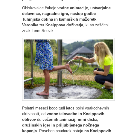
Obiskovalce čakajo
vodne animacije, ustvarjalne
delavnice, nagradne igre, nastop godbe
Tuhinjska dolina in kamniških mažoretk
Veronika ter Kneippova doživetja
, ki so zaščitni
znak Term Snovik.
Poletni meseci bodo tudi letos polni vsakodnevnih
aktivnosti, od
vodne telovadbe in Kneippovih
oblivov
do v
ečernih animacij, mini diska,
družinskih iger in priljubljenega nočnega
kopanja
. Poseben poudarek ostaja
na Kneippovih