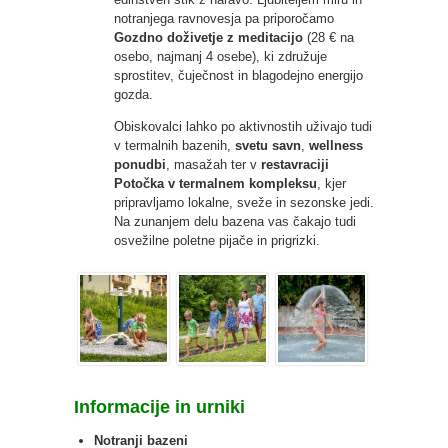
notranjega ravnovesja pa priporočamo
Gozdno doživetje z meditacijo
(28 € na
osebo, najmanj 4 osebe), ki združuje
sprostitev, čuječnost in blagodejno energijo
gozda.
Obiskovalci lahko po aktivnostih uživajo tudi
v termalnih bazenih,
svetu savn
,
wellness
ponudbi
, masažah ter v
restavraciji
Potočka v termalnem kompleksu
, kjer
pripravljamo lokalne, sveže in sezonske jedi.
Na zunanjem delu bazena vas čakajo tudi
osvežilne poletne pijače in prigrizki.
Informacije in urniki
Notranji bazeni