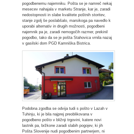
pogodbenemu najemniku. Pošta se je namreč nekaj
mesecev nahajala v marketu Stranje, kar je, zaradi
nedostopnosti in slabe kvalitete poštnih storitev,
stanje zgolj še poslabšalo, marsikoga pa navedlo k
uporabi alternativ in drugih možnosti, pogodbeni
najemnik pa je, zaradi nemogočih razmer, prekinil
pogodbo, tako da se je pošta Stahovica vrnila nazaj
v gasilski dom PGD Kamniška Bistrica.
Podobna zgodba se odvija tudi s pošto v Lazah v
Tuhinju, ki je bila najprej preoblikovana v
pogodbeno pošto v bližnji trgovini, katere novi
lastnik pa, bržkone zaradi slabih pogojev, ki jih
Pošta Slovenije nudi pogodbenim partnerjem, ni