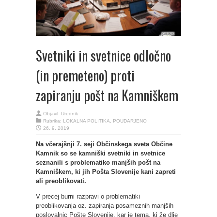
Svetniki in svetnice odločno
(in premeteno) proti
zapiranju pošt na Kamniškem
Objavil:
Urednik
Rubrika:
LOKALNA POLITIKA
,
POUDARJENO
26. 9. 2019
Na včerajšnji 7. seji Občinskega sveta Občine
Kamnik so se kamniški svetniki in svetnice
seznanili s problematiko manjših pošt na
Kamniškem, ki jih Pošta Slovenije kani zapreti
ali preoblikovati.
V precej burni razpravi o problematiki
preoblikovanja oz. zapiranja posameznih manjših
poslovalnic Pošte Slovenije, kar je tema, ki že dlje