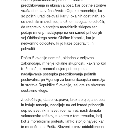
preoblikovanja in ukinjanja pošt, kar poštne storitve
vrača domala v čas Avstro-Ogrske monarhije, ko
so poštni uradi delovali kar v lokalnih gostilnah, so
se svetniki in svetnice, složno in soglasno odločili,
da razpravo in sprejem morebitnih sklepov ter
podajo mnenj, nadaljujejo na eni izmed prihodnjih
sej Občinskega sveta Občine Kamnik, kar je
nedvomno odločitev, ki jo kaže pozdraviti in
pohvaliti.
Pošta Slovenije namreč, skladno z veljavno
zakonodajo, mnenje lokalne skupnosti, kakršno koli
to že pač je, namreč nujno potrebuje za
nadaljevanje postopka preoblikovanja poštnih
poslovalnic pri Agenciji za komunikacijska omrežja
in storitve Republike Slovenije, saj gre za obvezno
sestavino vloge.
Z odločitvijo, da se razprava, brez sprejetja sklepa
in izdaje mnenja, nadaljuje na eni izmed prihodnjih
sej, so svetniki in svetnice namreč našli domala
salomonsko rešitev, s katero v tem trenutku, bolj
kot z morebitnimi protesti, lahko storijo največ kar
je mogoče, saj Pošta Slovenije brez pridobljenega