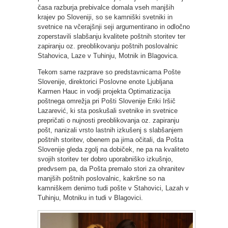
časa razburja prebivalce domala vseh manjših
krajev po Sloveniji, so se kamniški svetniki in
svetnice na včerajšnji seji argumentirano in odločno
zoperstavili slabšanju kvalitete poštnih storitev ter
zapiranju oz. preoblikovanju poštnih poslovalnic
Stahovica, Laze v Tuhinju, Motnik in Blagovica.
Tekom same razprave so predstavnicama Pošte
Slovenije, direktorici Poslovne enote Ljubljana
Karmen Hauc in vodji projekta Optimatizacija
poštnega omrežja pri Pošti Slovenije Eriki Iršič
Lazarević, ki sta poskušali svetnike in svetnice
prepričati o nujnosti preoblikovanja oz. zapiranju
pošt, nanizali vrsto lastnih izkušenj s slabšanjem
poštnih storitev, obenem pa jima očitali, da Pošta
Slovenije gleda zgolj na dobiček, ne pa na kvaliteto
svojih storitev ter dobro uporabniško izkušnjo,
predvsem pa, da Pošta premalo stori za ohranitev
manjših poštnih poslovalnic, kakršne so na
kamniškem denimo tudi pošte v Stahovici, Lazah v
Tuhinju, Motniku in tudi v Blagovici.