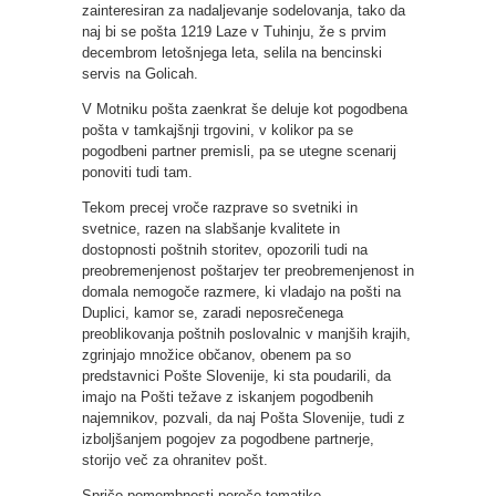
zainteresiran za nadaljevanje sodelovanja, tako da
naj bi se pošta 1219 Laze v Tuhinju, že s prvim
decembrom letošnjega leta, selila na bencinski
servis na Golicah.
V Motniku pošta zaenkrat še deluje kot pogodbena
pošta v tamkajšnji trgovini, v kolikor pa se
pogodbeni partner premisli, pa se utegne scenarij
ponoviti tudi tam.
Tekom precej vroče razprave so svetniki in
svetnice, razen na slabšanje kvalitete in
dostopnosti poštnih storitev, opozorili tudi na
preobremenjenost poštarjev ter preobremenjenost in
domala nemogoče razmere, ki vladajo na pošti na
Duplici, kamor se, zaradi neposrečenega
preoblikovanja poštnih poslovalnic v manjših krajih,
zgrinjajo množice občanov, obenem pa so
predstavnici Pošte Slovenije, ki sta poudarili, da
imajo na Pošti težave z iskanjem pogodbenih
najemnikov, pozvali, da naj Pošta Slovenije, tudi z
izboljšanjem pogojev za pogodbene partnerje,
storijo več za ohranitev pošt.
Spričo pomembnosti pereče tematike