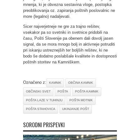
mnenja, ki je obvezna sestavina vloge, postopka
preoblikovanja oz. zapiranja poštnih poslovalnic ne
more (legalno) nadaljevati.
Sicer najverjetneje ne gre za trajno rešitev,
vsekakor pa so svetniki in svetnice pridobili na
času, Pošti Slovenije pa obenem dali dovolj jasen
signal, da se mora mnogo bolj in aktivneje potruditi
pri iskanju ustreznejših ter boljših rešitev, ki ne
bodo še dodatno poslabšale kvalitete in dostopnosti
poštnih storitev na Kamniškem.
Označeno z:
KAMNIK
OBČINA KAMNIK
OBČINSKI SVET
POŠTA
POŠTA KAMNIK
POŠTA LAZE V TUHINJU
POŠTA MOTNIK
POŠTA STAHOVICA
UKINJANJE POŠT
SORODNI PRISPEVKI