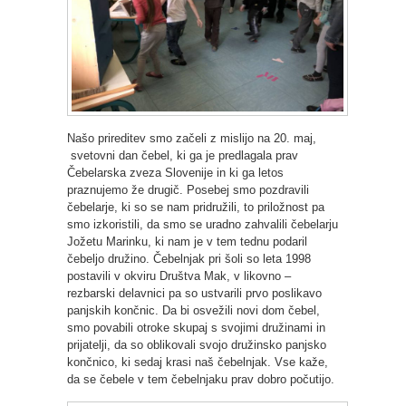
Našo prireditev smo začeli z mislijo na 20. maj,
svetovni dan čebel, ki ga je predlagala prav
Čebelarska zveza Slovenije in ki ga letos
praznujemo že drugič. Posebej smo pozdravili
čebelarje, ki so se nam pridružili, to priložnost pa
smo izkoristili, da smo se uradno zahvalili čebelarju
Jožetu Marinku, ki nam je v tem tednu podaril
čebeljo družino. Čebelnjak pri šoli so leta 1998
postavili v okviru Društva Mak, v likovno –
rezbarski delavnici pa so ustvarili prvo poslikavo
panjskih končnic. Da bi osvežili novi dom čebel,
smo povabili otroke skupaj s svojimi družinami in
prijatelji, da so oblikovali svojo družinsko panjsko
končnico, ki sedaj krasi naš čebelnjak. Vse kaže,
da se čebele v tem čebelnjaku prav dobro počutijo.