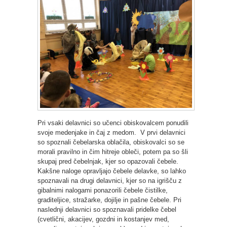
Pri vsaki delavnici so učenci obiskovalcem ponudili
svoje medenjake in čaj z medom. V prvi delavnici
so spoznali čebelarska oblačila, obiskovalci so se
morali pravilno in čim hitreje obleči, potem pa so šli
skupaj pred čebelnjak, kjer so opazovali čebele.
Kakšne naloge opravljajo čebele delavke, so lahko
spoznavali na drugi delavnici, kjer so na igrišču z
gibalnimi nalogami ponazorili čebele čistilke,
graditeljice, stražarke, dojilje in pašne čebele. Pri
naslednji delavnici so spoznavali pridelke čebel
(cvetlični, akacijev, gozdni in kostanjev med,