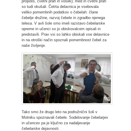
propolis, cvetni prah in vosek); med in cvetni prah
so tudi okušali. Četrta delavnica je vsebovala
veliko pomembnih podatkov o čebelah: člane
čebelje družine, razvoj čebele in zgradbo njenega
telesa. V avli šole smo imeli razstavo čebelarske
opreme in učenci so jo obiskovalcem opisali in
predstavili. Prav vsi so lahko obiskali vse delavnice
in na otroški način spoznali pomembnost čebel za
naše življenje.
Tako smo že drugo leto na podružnični šoli v
Motniku spoznavali čebele. Sodelovanje čebelarjev
in učencev pa je ključno za nadaljevanje
čebelarske dejavnosti.