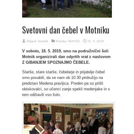
Svetovni dan čebel v Motniku
Objavil:
Urednik
Rubrika:
NOVICE
21. 5. 2019
V soboto, 18. 5. 2019, smo na podružnični šoli
Motnik organizirali dan odprtih vrat z naslovom
Z GIBANJEM SPOZNAJMO ČEBELE.
Starše, stare starše, čebelarje in prijatelje čebel
smo povabili, da se nam ob 10.30 pridružijo na
predstavi Medena pravljica. Preden pa so prišli
obiskovalci, so učenci zanje spekli medenjake in s
tem odišavili vso šolo.