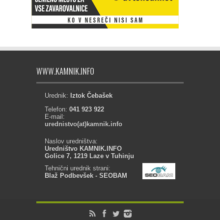
WWW.KAMNIK.INFO
Urednik:
Iztok Čebašek
Telefon:
041 923 922
E-mail:
urednistvo(at)kamnik.info
Naslov uredništva:
Uredništvo KAMNIK.INFO
Golice 7, 1219 Laze v Tuhinju
Tehnični urednik strani:
Blaž Podbevšek - SEOBAM