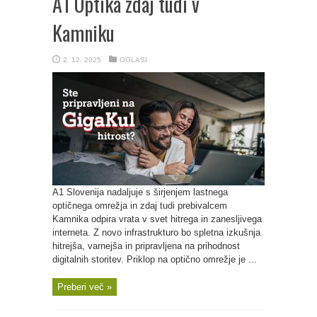
A1 Optika zdaj tudi v
Kamniku
2. 12. 2025
OGLASI
A1 Slovenija nadaljuje s širjenjem lastnega
optičnega omrežja in zdaj tudi prebivalcem
Kamnika odpira vrata v svet hitrega in zanesljivega
interneta. Z novo infrastrukturo bo spletna izkušnja
hitrejša, varnejša in pripravljena na prihodnost
digitalnih storitev. Priklop na optično omrežje je ...
Preberi več »