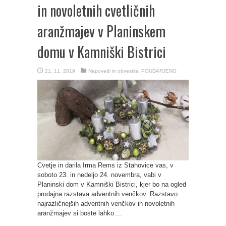
in novoletnih cvetličnih
aranžmajev v Planinskem
domu v Kamniški Bistrici
21. 11. 2019
Napovedi in obvestila
,
POUDARJENO
Cvetje in darila Irma Rems iz Stahovice vas, v
soboto 23. in nedeljo 24. novembra, vabi v
Planinski dom v Kamniški Bistrici, kjer bo na ogled
prodajna razstava adventnih venčkov. Razstavo
najrazličnejših adventnih venčkov in novoletnih
aranžmajev si boste lahko ...