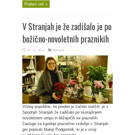
Preberi več »
V Stranjah je že zadišalo je po
božično-novoletnih praznikih
26. 11. 2017
NOVICE
Včeraj popoldne, še preden je začelo snežiti, je v
Spodnjih Stranjah že zadišalo po skorajšnjem
novoletnem utripu in bližajočih se praznikih.
Zasluge za zgodnje praznično vzdušje v Stranjah
gre pripisati Mateji Podgoršek, ki je v svoji