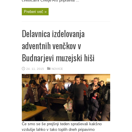
cvetličarni Cvetje Ars pripravila ...
Preberi več »
Delavnica izdelovanja
adventnih venčkov v
Budnarjevi muzejski hiši
24. 11. 2015
NOVICE
Če smo se še prejšnji teden spraševali kakšno
vzdušje lahko v tako toplih dneh pripavimo