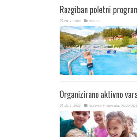
Razgiban poletni progra
28. 7. 2020
NOVICE
Organizirano aktivno var
15. 7. 2020
Napovedi in obvestila
,
POUDARJ