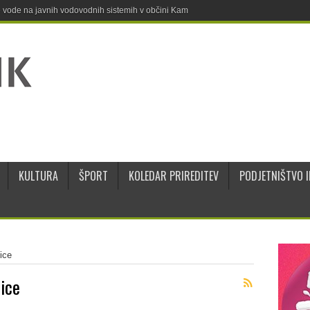
ne vode na javnih vodovodnih sistemih v občini Kamnik
KULTURA
ŠPORT
KOLEDAR PRIREDITEV
PODJETNIŠTVO I
ice
ice