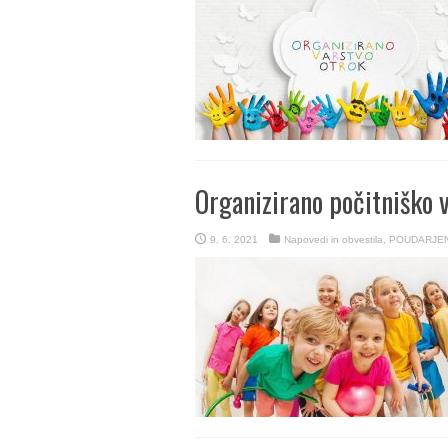
Organizirano počitniško 
9. 6. 2021
Napovedi in obvestila
,
POUDARJE