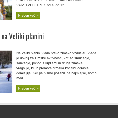
ENAK DNEVU” ORGANIZIRANO AKTIVNO
VARSTVO OTROK od 4. do 12. ...
Preberi več »
na Veliki planini
Na Veliki planini vlada pravo zimsko vzdušje! Snega
je dovolj za zimske aktivnosti, kot so smučanje,
sankanje, pohod s krpljami in druge zimske
vragolije, ki jih premore otroška kot tudi odrasla
domišljija. Ker pa nismo pozabili na najmlajše, bomo
med ...
Preberi več »