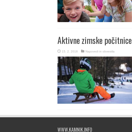
Aktivne zimske počitnice 
15. 2. 2018
Napovedi in obvestila
WWW.KAMNIK.INFO