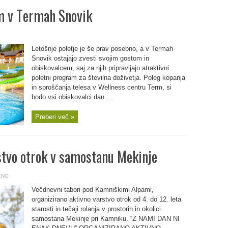
m v Termah Snovik
Letošnje poletje je še prav posebno, a v Termah
Snovik ostajajo zvesti svojim gostom in
obiskovalcem, saj za njih pripravljajo atraktivni
poletni program za številna doživetja. Poleg kopanja
in sproščanja telesa v Wellness centru Term, si
bodo vsi obiskovalci dan ...
Preberi več »
stvo otrok v samostanu Mekinje
ENO
Večdnevni tabori pod Kamniškimi Alpami,
organizirano aktivno varstvo otrok od 4. do 12. leta
starosti in tečaji rolanja v prostorih in okolici
samostana Mekinje pri Kamniku. “Z NAMI DAN NI