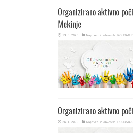
Organizirano aktivno poč
Mekinje
13. 5. 2023
Napovedi in obvestila
,
POUDARJ
Organizirano aktivno poči
26. 4. 2022
Napovedi in obvestila
,
POUDARJ