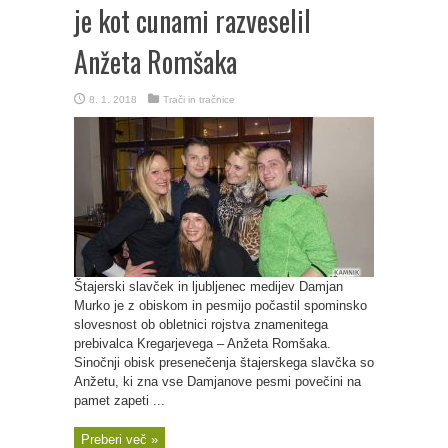
je kot cunami razveselil
Anžeta Romšaka
8. 1. 2018
Trači in tračnice
Štajerski slavček in ljubljenec medijev Damjan
Murko je z obiskom in pesmijo počastil spominsko
slovesnost ob obletnici rojstva znamenitega
prebivalca Kregarjevega – Anžeta Romšaka.
Sinočnji obisk presenečenja štajerskega slavčka so
Anžetu, ki zna vse Damjanove pesmi povečini na
pamet zapeti ...
Preberi več »