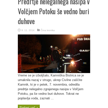
Predrtje nelegalnega nasipa v
Volčjem Potoku še vedno buri
duhove
9. 11. 2014
Črna kronika
Vreme se je izboljšalo, Kamniška Bistrica se je
umaknila nazaj v strugo, ukrep Civilne zaščite
Kamnik, ki je v petek, 7. novembra, odredila
predrtje nelegalno zgrajenega nasipa v Volčjem
Potoku, pa še vedno buri duhove. Tokrat ne
poplavlja voda, zaznati ...
Preberi več »