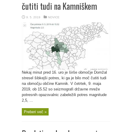
čutiti tudi na Kamniškem
9. 5. 2019
NOVICE
Nekaj minut pred 16. uro je širše območje Domžal
stresel šibkejši potres, ki ga je bilo moč čutiti tudi
na območju občine Kamnik. V četrtek, 9. maja
2019, ob 15.52 so seizmografi državne mreže
potresnih opazovalnic zabeležili potres magnitude
2,5, ...
Preberi več »