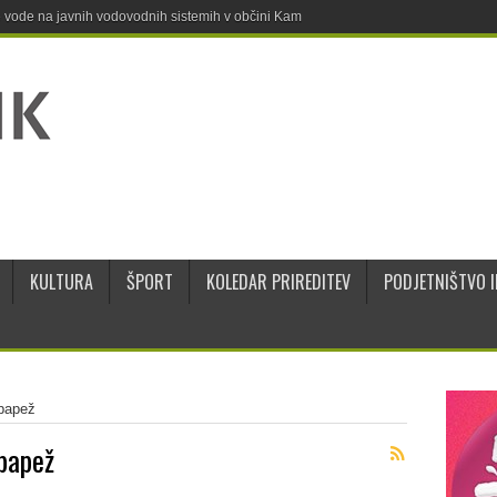
ne vode na javnih vodovodnih sistemih v občini Kamnik
KULTURA
ŠPORT
KOLEDAR PRIREDITEV
PODJETNIŠTVO I
 papež
 papež