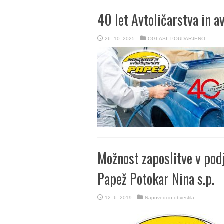
40 let Avtoličarstva in a
26. 10. 2025
OGLASI
,
POUDARJENO
Možnost zaposlitve v podj
Papež Potokar Nina s.p.
12. 6. 2019
Napovedi in obvestila