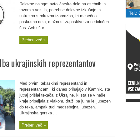
Delovne naloge: avtoličarska dela na osebnih in
tovornih vozilih, potrebne delovne izkušnje in
ustrezna strokovna izobrazba, tri-mesečno
poskusno delo, možnost zaposlitve za nedoločen
čas. Avtoličar – ...
Preberi več »
ba ukrajinskih reprezentantov
Med prvimi tekaškimi reprezentanti in
reprezentancami, ki danes prihajajo v Kamnik, sta
jutraj prišlai tekača iz Ukrajine, ki sta se v naše
kraje pripeljala z vlakom, druži pa ju ne le ljubezen
do teka, ampak tudi medsebojna ljubezen.
Ukrajinska gorska ...
Preberi več »