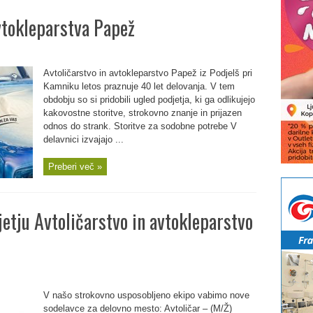
vtokleparstva Papež
Avtoličarstvo in avtokleparstvo Papež iz Podjelš pri
Kamniku letos praznuje 40 let delovanja. V tem
obdobju so si pridobili ugled podjetja, ki ga odlikujejo
kakovostne storitve, strokovno znanje in prijazen
odnos do strank. Storitve za sodobne potrebe V
delavnici izvajajo ...
Preberi več »
etju Avtoličarstvo in avtokleparstvo
V našo strokovno usposobljeno ekipo vabimo nove
sodelavce za delovno mesto: Avtoličar – (M/Ž)