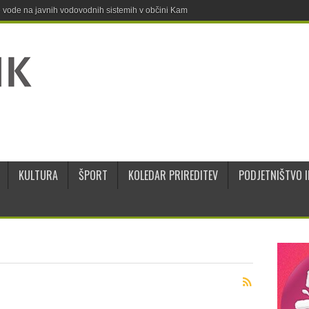
ne vode na javnih vodovodnih sistemih v občini Kamnik
KULTURA
ŠPORT
KOLEDAR PRIREDITEV
PODJETNIŠTVO I