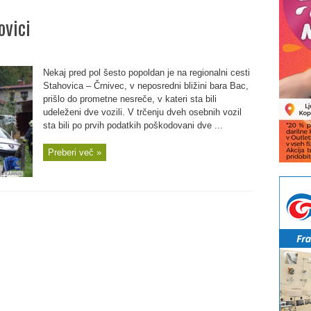
ovici
Nekaj pred pol šesto popoldan je na regionalni cesti
Stahovica – Črnivec, v neposredni bližini bara Bac,
prišlo do prometne nesreče, v kateri sta bili
udeleženi dve vozili. V trčenju dveh osebnih vozil
sta bili po prvih podatkih poškodovani dve ...
Preberi več »