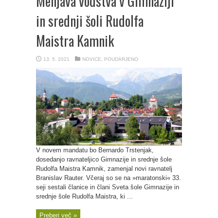
Menjava vodstva v Gimnaziji
in srednji šoli Rudolfa
Maistra Kamnik
13. 5. 2021
NOVICE
,
POUDARJENO
V novem mandatu bo Bernardo Trstenjak,
dosedanjo ravnateljico Gimnazije in srednje šole
Rudolfa Maistra Kamnik, zamenjal novi ravnatelj
Branislav Rauter. Včeraj so se na »maratonski« 33.
seji sestali članice in člani Sveta šole Gimnazije in
srednje šole Rudolfa Maistra, ki ...
Preberi več »