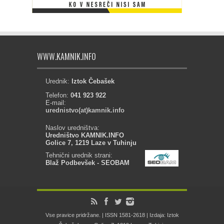
WWW.KAMNIK.INFO
Urednik:
Iztok Čebašek
Telefon:
041 923 922
E-mail:
urednistvo(at)kamnik.info
Naslov uredništva:
Uredništvo KAMNIK.INFO
Golice 7, 1219 Laze v Tuhinju
Tehnični urednik strani:
Blaž Podbevšek - SEOBAM
Vse pravice pridržane. | ISSN 1581-2618 | Izdaja: Iztok