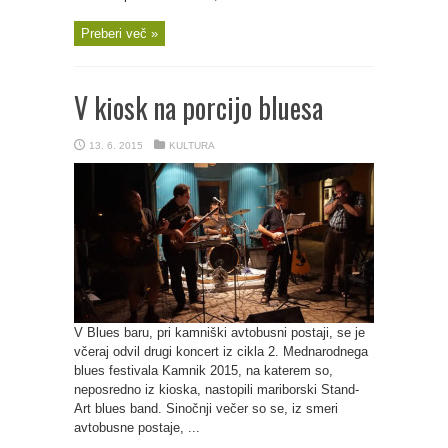
Preberi več »
V kiosk na porcijo bluesa
13. 6. 2015
KULTURA
V Blues baru, pri kamniški avtobusni postaji, se je
včeraj odvil drugi koncert iz cikla 2. Mednarodnega
blues festivala Kamnik 2015, na katerem so,
neposredno iz kioska, nastopili mariborski Stand-
Art blues band. Sinočnji večer so se, iz smeri
avtobusne postaje, ...