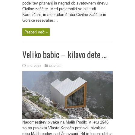
podelitev priznanj in nagrad ob svetovnem dnevu
Civilne zaščite. Med prejemniki so bili tudi
Kamničani, in sicer član štaba Civilne zaščite in
Gorske reševalne ...
Preberi več »
Veliko babic – kilavo dete …
8. 9. 2015
NOVICE
Nadomestitev bivaka na Malih Podih: V letu 1946
so po projektu Vlasta Kopača postavili bivak na
robu Malih podov nad Žmavcarji. Bil je lesen, obit z