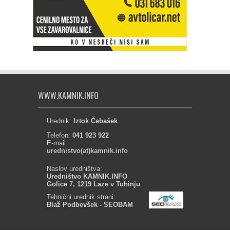
WWW.KAMNIK.INFO
Urednik:
Iztok Čebašek
Telefon:
041 923 922
E-mail:
urednistvo(at)kamnik.info
Naslov uredništva:
Uredništvo KAMNIK.INFO
Golice 7, 1219 Laze v Tuhinju
Tehnični urednik strani:
Blaž Podbevšek - SEOBAM