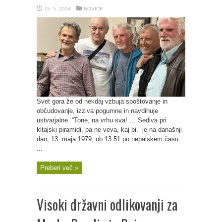
15. 5. 2024
NOVICE
Svet gora že od nekdaj vzbuja spoštovanje in
občudovanje, izziva pogumne in navdihuje
ustvarjalne. “Tone, na vrhu sva! … Sediva pri
kitajski piramidi, pa ne veva, kaj bi.” je na današnji
dan, 13. maja 1979, ob 13.51 po nepalskem času
...
Preberi več »
Visoki državni odlikovanji za