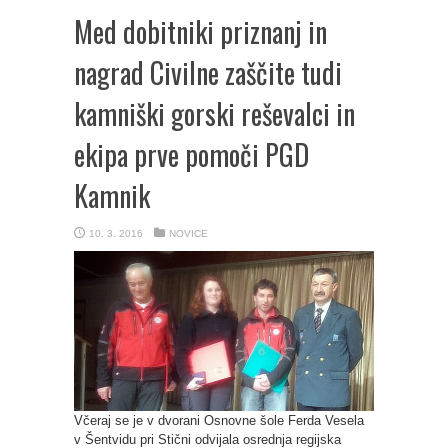
Med dobitniki priznanj in
nagrad Civilne zaščite tudi
kamniški gorski reševalci in
ekipa prve pomoči PGD
Kamnik
10. 3. 2016
NOVICE
Včeraj se je v dvorani Osnovne šole Ferda Vesela
v Šentvidu pri Stični odvijala osrednja regijska