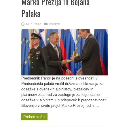
Marka Prezlja in Bojana
Polaka
20. 6. 2016
NOVICE
Predsednik Pahor je na posebni slovesnosti v
Predsedniški palači vročil državna odlikovanja za
dosežke slovenskih alpinistov, plezalcev in
planincev Zlati red za zasluge je za legendarne
dosežke v alpinizmu in prispevek k prepoznavnosti
Slovenije v svetu prejel Marko Prezelj, edini ...
Preberi več »