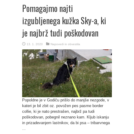
Pomagajmo najti
izgubljenega kužka Sky-a, ki
je najbrž tudi poškodovan
13. 1. 2020
Napovedi in obvestila
Popoldne je v Godiču prišlo do manjše nezgode, v
kateri je bil zbit oz. povožen pes pasme border
collie, ki je nato prestrašen, najbrž pa tudi
poškodovan, pobegnil neznano kam. Kljub iskanju
in prizadevanjem lastnikov, da bi psa – tribarvnega
...