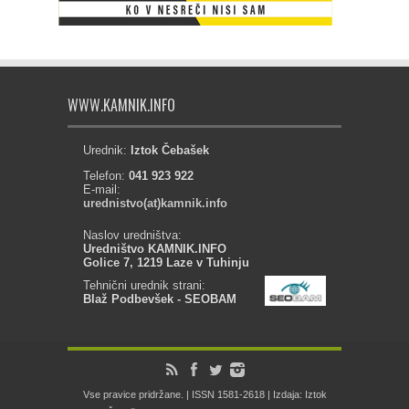
WWW.KAMNIK.INFO
Urednik:
Iztok Čebašek
Telefon:
041 923 922
E-mail:
urednistvo(at)kamnik.info
Naslov uredništva:
Uredništvo KAMNIK.INFO
Golice 7, 1219 Laze v Tuhinju
Tehnični urednik strani:
Blaž Podbevšek - SEOBAM
Vse pravice pridržane. | ISSN 1581-2618 | Izdaja: Iztok