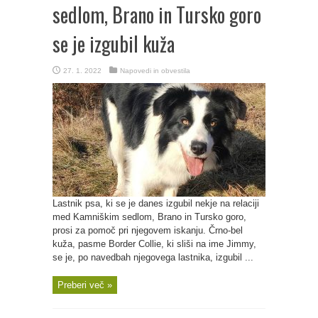
sedlom, Brano in Tursko goro
se je izgubil kuža
27. 1. 2022
Napovedi in obvestila
Lastnik psa, ki se je danes izgubil nekje na relaciji
med Kamniškim sedlom, Brano in Tursko goro,
prosi za pomoč pri njegovem iskanju. Črno-bel
kuža, pasme Border Collie, ki sliši na ime Jimmy,
se je, po navedbah njegovega lastnika, izgubil ...
Preberi več »