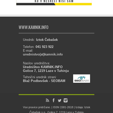
WWW.KAMNIK.INFO
Urednik:
Iztok Čebašek
Telefon:
041 923 922
E-mail:
urednistvo(at)kamnik.info
Naslov uredništva:
Uredništvo KAMNIK.INFO
Golice 7, 1219 Laze v Tuhinju
Tehnični urednik strani:
Blaž Podbevšek - SEOBAM
Vse pravice pridržane. | ISSN 1581-2618 | Izdaja: Iztok
Čebašek s.p., Golice 7, 1219 Laze v Tuhinju