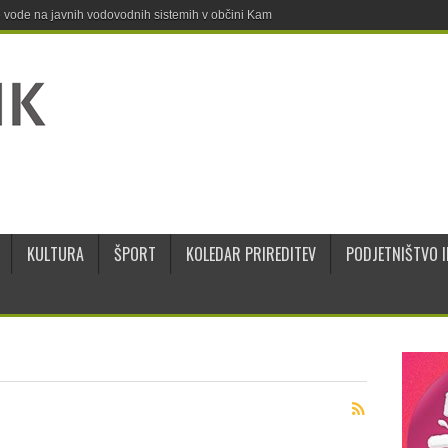
ne vode na javnih vodovodnih sistemih v občini Kamnik
KULTURA
ŠPORT
KOLEDAR PRIREDITEV
PODJETNIŠTVO I