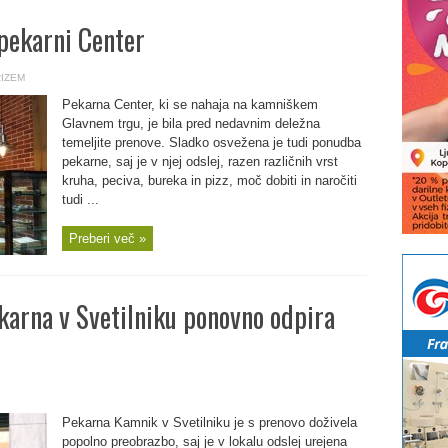
 pekarni Center
RIZEM
Pekarna Center, ki se nahaja na kamniškem
Glavnem trgu, je bila pred nedavnim deležna
temeljite prenove. Sladko osvežena je tudi ponudba
pekarne, saj je v njej odslej, razen različnih vrst
kruha, peciva, bureka in pizz, moč dobiti in naročiti
tudi ...
Preberi več »
arna v Svetilniku ponovno odpira
Pekarna Kamnik v Svetilniku je s prenovo doživela
popolno preobrazbo, saj je v lokalu odslej urejena