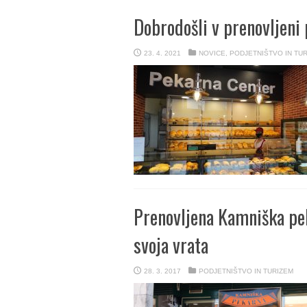
Dobrodošli v prenovljeni
23. 4. 2021
NOVICE
,
PODJETNIŠTVO IN TU
Prenovljena Kamniška pek
svoja vrata
28. 3. 2017
PODJETNIŠTVO IN TURIZEM