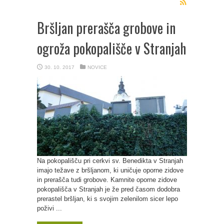
Bršljan prerašča grobove in
ogroža pokopališče v Stranjah
30. 10. 2017
NOVICE
Na pokopališču pri cerkvi sv. Benedikta v Stranjah
imajo težave z bršljanom, ki uničuje oporne zidove
in prerašča tudi grobove. Kamnite oporne zidove
pokopališča v Stranjah je že pred časom dodobra
prerastel bršljan, ki s svojim zelenilom sicer lepo
poživi ...