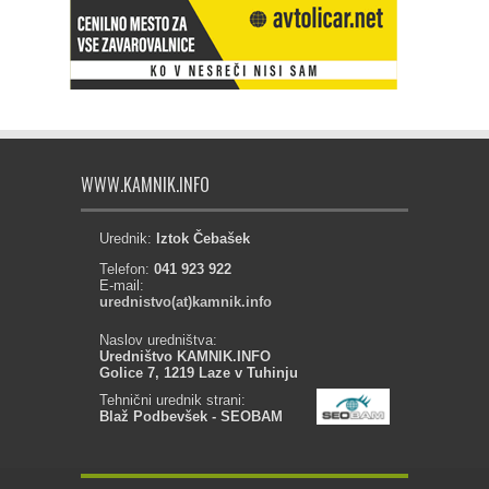
WWW.KAMNIK.INFO
Urednik:
Iztok Čebašek
Telefon:
041 923 922
E-mail:
urednistvo(at)kamnik.info
Naslov uredništva:
Uredništvo KAMNIK.INFO
Golice 7, 1219 Laze v Tuhinju
Tehnični urednik strani:
Blaž Podbevšek - SEOBAM