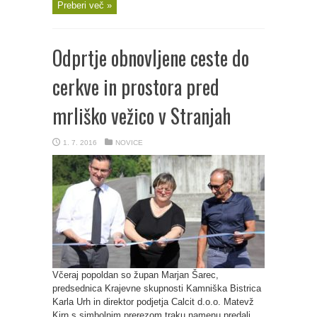
Preberi več »
Odprtje obnovljene ceste do
cerkve in prostora pred
mrliško vežico v Stranjah
1. 7. 2016
NOVICE
Včeraj popoldan so župan Marjan Šarec,
predsednica Krajevne skupnosti Kamniška Bistrica
Karla Urh in direktor podjetja Calcit d.o.o. Matevž
Kirn s simbolnim prerezom traku namenu predali