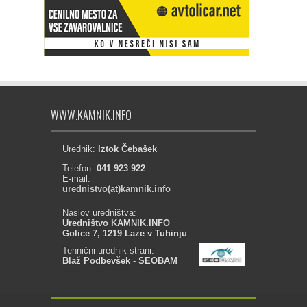
WWW.KAMNIK.INFO
Urednik:
Iztok Čebašek
Telefon:
041 923 922
E-mail:
urednistvo(at)kamnik.info
Naslov uredništva:
Uredništvo KAMNIK.INFO
Golice 7, 1219 Laze v Tuhinju
Tehnični urednik strani:
Blaž Podbevšek - SEOBAM