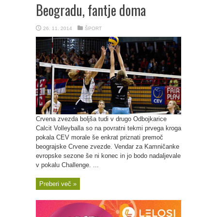
Beogradu, fantje doma
26. 11. 2014
ŠPORT
Crvena zvezda boljša tudi v drugo Odbojkarice
Calcit Volleyballa so na povratni tekmi prvega kroga
pokala CEV morale še enkrat priznati premoč
beograjske Crvene zvezde. Vendar za Kamničanke
evropske sezone še ni konec in jo bodo nadaljevale
v pokalu Challenge. ...
Preberi več »