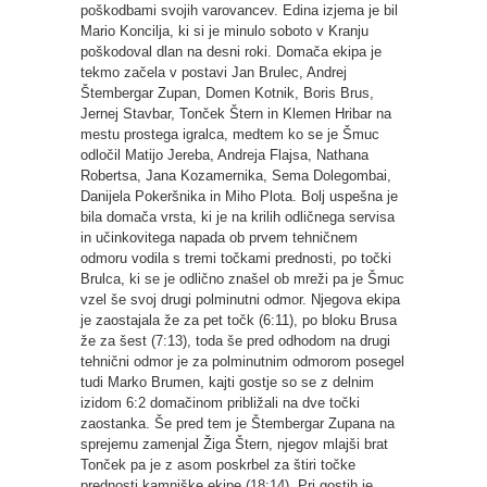
poškodbami svojih varovancev. Edina izjema je bil
Mario Koncilja, ki si je minulo soboto v Kranju
poškodoval dlan na desni roki. Domača ekipa je
tekmo začela v postavi Jan Brulec, Andrej
Štembergar Zupan, Domen Kotnik, Boris Brus,
Jernej Stavbar, Tonček Štern in Klemen Hribar na
mestu prostega igralca, medtem ko se je Šmuc
odločil Matijo Jereba, Andreja Flajsa, Nathana
Robertsa, Jana Kozamernika, Sema Dolegombai,
Danijela Pokeršnika in Miho Plota. Bolj uspešna je
bila domača vrsta, ki je na krilih odličnega servisa
in učinkovitega napada ob prvem tehničnem
odmoru vodila s tremi točkami prednosti, po točki
Brulca, ki se je odlično znašel ob mreži pa je Šmuc
vzel še svoj drugi polminutni odmor. Njegova ekipa
je zaostajala že za pet točk (6:11), po bloku Brusa
že za šest (7:13), toda še pred odhodom na drugi
tehnični odmor je za polminutnim odmorom posegel
tudi Marko Brumen, kajti gostje so se z delnim
izidom 6:2 domačinom približali na dve točki
zaostanka. Še pred tem je Štembergar Zupana na
sprejemu zamenjal Žiga Štern, njegov mlajši brat
Tonček pa je z asom poskrbel za štiri točke
prednosti kamniške ekipe (18:14). Pri gostih je