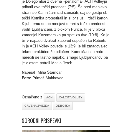
je Dolegombai z dvema »penaloma« ACH Volleyju
priboril dve točki prednosti (7:5). Še pred menjavo
strani so Kamničani izid izenačili, saj so gostje ob
točki Kotnika protestirali in si prislužili rdeči karton.
Kljub temu so ob menjavi strani s točko prednosti
vodili Ljubljančani, z blokom Puriča, ki je v bloku
zamenjal Kozamernika pa spet za dve (10:8). Ko je
bil v napadu dvakrat zapored uspešen še Roberts
in je ACH Volley povedel s 13:9, je bil zmagovalec
tekme praktično že odločen. Kamničani so nato
naredili še lastno napako, zmago Ljubljančanov pa
je z asom potrdil Matija Jereb.
Napisal:
Miha Štamcar
Foto:
Primož Mahkovec
Označeno z:
ACH
CALCIT VOLLEY
CRVENA ZVEZDA
ODBOJKA
SORODNI PRISPEVKI