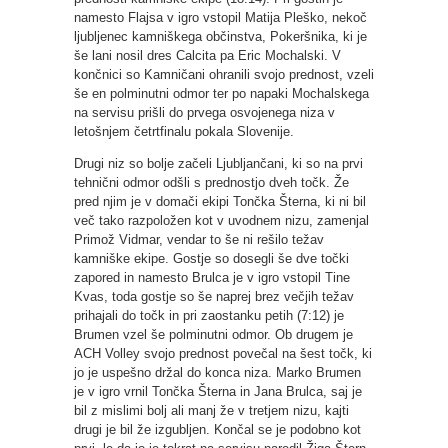
namesto Flajsa v igro vstopil Matija Pleško, nekoč
ljubljenec kamniškega občinstva, Pokeršnika, ki je
še lani nosil dres Calcita pa Eric Mochalski. V
končnici so Kamničani ohranili svojo prednost, vzeli
še en polminutni odmor ter po napaki Mochalskega
na servisu prišli do prvega osvojenega niza v
letošnjem četrtfinalu pokala Slovenije.
Drugi niz so bolje začeli Ljubljančani, ki so na prvi
tehnični odmor odšli s prednostjo dveh točk. Že
pred njim je v domači ekipi Tončka Šterna, ki ni bil
več tako razpoložen kot v uvodnem nizu, zamenjal
Primož Vidmar, vendar to še ni rešilo težav
kamniške ekipe. Gostje so dosegli še dve točki
zapored in namesto Brulca je v igro vstopil Tine
Kvas, toda gostje so še naprej brez večjih težav
prihajali do točk in pri zaostanku petih (7:12) je
Brumen vzel še polminutni odmor. Ob drugem je
ACH Volley svojo prednost povečal na šest točk, ki
jo je uspešno držal do konca niza. Marko Brumen
je v igro vrnil Tončka Šterna in Jana Brulca, saj je
bil z mislimi bolj ali manj že v tretjem nizu, kajti
drugi je bil že izgubljen. Končal se je podobno kot