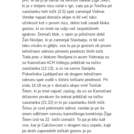
prvi, le da jo je tokrat na servisu naredil Žiga Štern,
ki je v tretjem nizu ostal v igri, zato pa je Tončka pri
zaostanku treh točk (2:5) spet zamenjal Vidmar.
Vendar napad domače ekipe ni bil več tako
učinkovit kot v prvem nizu, delno tudi zaradi bloka
gostov, ki so imeli na voljo več razpoloženih
igralcev. Domači blok, v njem je priložnost dobil
Žan Novljan, ki je zamenjal Stavbarja, ni bil več
tako visoko in gibljiv, vse to pa je gostom ob prvem
tehničnem odmoru prineslo prednost štirih točk.
Toda prav z blokom Novljana in asom Vidmarja so
se Kamničani ACH Volleyju približali na točko
zaostanka (12:13), a so na servis Danijela
Pokeršnika Ljubljančani ob drugem tehničnem
odmoru spet vodili s štirimi točkami prednosti. Pri
izidu 14:18 se je v domačo ekipo vrnil Tonček
Štern, ki je imel največ zaslug, da so se Kamničani
državnim prvakom še enkrat približali na točko
zaostanka (21:22) in to po zaostanku štirih točk.
Šmuc je vzel polminutni odmor, vendar je po še
enem odličnem servisu kamniškega korektorja Žiga
Štern izid na 22. točki izenačil. To pa je bilo tudi
vse, kar je Calcitovcem v drugem nizu uspelo, kajti
po dveh zaporednih točkah gostov je po