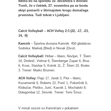
tekma bo na sporedu 10. decembra v dvorani
Tivoli, že v četrtek, 27. novembra pa se bosta
ekipi pomerili v štirinajstem krogu domačega
prvenstva. Tudi tokrat v Ljubljani.
Calcit Volleyball – ACH Volley 2:3 (22, -17, -23,
14, -9)
Kamnik
– Športna dvorana Kamnik. 450 gledalcev.
Sodnika: Markelj (Bled) in Novak (Dvor)
Calcit Volleyball:
Hribar – libero, Novljan, T. Štern
14, Drobnič, Vidmar 6, Štembergar Zupan 6, Brus
6, Kvas, Stavbar 5, Kotnik 11, Ž. Štern 10, Brulec
3. Trener: Marko Brumen.
ACH Volley:
Flajs 17, Jereb 3, Plot – libero,
Kozamernik 6, Roberts 22, Purič 1, Pokeršnik 6,
Klobučar, Pleško, Jurić, Kasnik 1, Mochalski 8,
Dolegombai 12, Slovnik. Trener: Tomi Šmuc.
V minuli sezoni so Kamničani v pokalnem