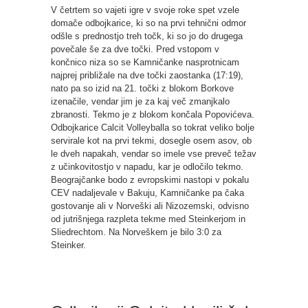
V četrtem so vajeti igre v svoje roke spet vzele
domače odbojkarice, ki so na prvi tehnični odmor
odšle s prednostjo treh točk, ki so jo do drugega
povečale še za dve točki. Pred vstopom v
končnico niza so se Kamničanke nasprotnicam
najprej približale na dve točki zaostanka (17:19),
nato pa so izid na 21. točki z blokom Borkove
izenačile, vendar jim je za kaj več zmanjkalo
zbranosti. Tekmo je z blokom končala Popovićeva.
Odbojkarice Calcit Volleyballa so tokrat veliko bolje
servirale kot na prvi tekmi, dosegle osem asov, ob
le dveh napakah, vendar so imele vse preveč težav
z učinkovitostjo v napadu, kar je odločilo tekmo.
Beograjčanke bodo z evropskimi nastopi v pokalu
CEV nadaljevale v Bakuju, Kamničanke pa čaka
gostovanje ali v Norveški ali Nizozemski, odvisno
od jutrišnjega razpleta tekme med Steinkerjom in
Sliedrechtom. Na Norveškem je bilo 3:0 za
Steinker.