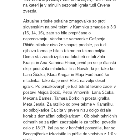
na kateri je v minulih sezonah igrala tudi Crvena
zvezda.
Aktualne srbske pokalne zmagovalke so proti
slovenskim na prvi tekmi v Kamniku zmagale s 3:0
(16, 14, 16), zato so bile prepričane o
napredovanju. Vendar se varovanke Gašperja
Ribiča nikakor niso že vnaprej predale, pa tudi
njihova forma je bila s tekme na tekmo boljša.
Doma sta zaradi izpita na fakulteti ostali Zala
Kranjc in Ana Katarina Hribar, prvič pa se je članski
ekipi pridružila mladinka Tina Novak, ki je, tako kot
Lana Ščuka, Klara Kregar in Maja Forštnarič še
mladinka, tako da je imel Ribič na voljo deset
igralk. Po pričakovanjih je tudi tokrat tekmo začel v
postavi Mojca Božič, Petra Vrhovnik, Lana Ščuka,
Mekana Barnes, Tamara Borko in prosta igralka
Meta Jerala. Za razliko od prve tekme v Kamniku,
so odbojkarice Calcita v prvem nizu dolgo držale
korak z domačimi odbojkaricami. Ob obeh tehničnih
odmorih so za njimi zaostajale le za točko, povedle
celo z 18:17, žal pa so v končnici popustile, kar so
Beograjčanke izkoristile in prišle do vodstva z 1:0 v
nizih.