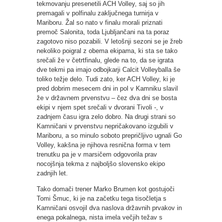
tekmovanju presenetili ACH Volley, saj so jih
premagali v polfinalu zaključnega turnirja v
Mariboru. Žal so nato v finalu morali priznati
premoč Salonita, toda Ljubljančani na ta poraz
zagotovo niso pozabili. V letošnji sezoni se je žreb
nekoliko poigral z obema ekipama, ki sta se tako
srečali že v četrtfinalu, glede na to, da se igrata
dve tekmi pa imajo odbojkarji Calcit Volleyballa še
toliko težje delo. Tudi zato, ker ACH Volley, ki je
pred dobrim mesecem dni in pol v Kamniku slavil
že v državnem prvenstvu – čez dva dni se bosta
ekipi v njem spet srečali v dvorani Tivoli -, v
zadnjem času igra zelo dobro. Na drugi strani so
Kamničani v prvenstvu nepričakovano izgubili v
Mariboru, a so minulo soboto prepričljivo ugnali Go
Volley, kakšna je njihova resnična forma v tem
trenutku pa je v marsičem odgovorila prav
nocojšnja tekma z najboljšo slovensko ekipo
zadnjih let.
Tako domači trener Marko Brumen kot gostujoči
Tomi Šmuc, ki je na začetku tega tisočletja s
Kamničani osvojil dva naslova državnih prvakov in
enega pokalnega, nista imela večjih težav s