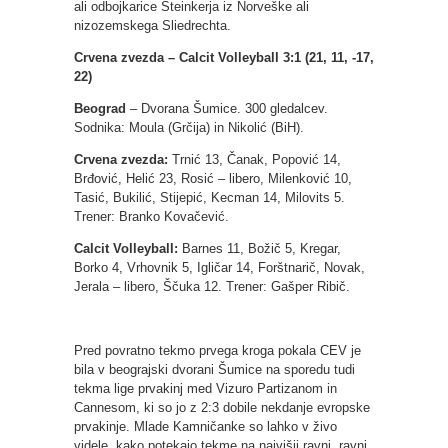
ali odbojkarice Steinkerja iz Norveške ali
nizozemskega Sliedrechta.
Crvena zvezda – Calcit Volleyball 3:1 (21, 11, -17,
22)
Beograd
– Dvorana Šumice. 300 gledalcev.
Sodnika: Moula (Grčija) in Nikolić (BiH).
Crvena zvezda:
Trnić 13, Čanak, Popović 14,
Brđović, Helić 23, Rosić – libero, Milenković 10,
Tasić, Bukilić, Stijepić, Kecman 14, Milovits 5.
Trener: Branko Kovačević.
Calcit Volleyball:
Barnes 11, Božič 5, Kregar,
Borko 4, Vrhovnik 5, Igličar 14, Forštnarič, Novak,
Jerala – libero, Ščuka 12. Trener: Gašper Ribič.
Pred povratno tekmo prvega kroga pokala CEV je
bila v beograjski dvorani Šumice na sporedu tudi
tekma lige prvakinj med Vizuro Partizanom in
Cannesom, ki so jo z 2:3 dobile nekdanje evropske
prvakinje. Mlade Kamničanke so lahko v živo
videle, kako potekajo tekme na najvišji ravni, ravni,