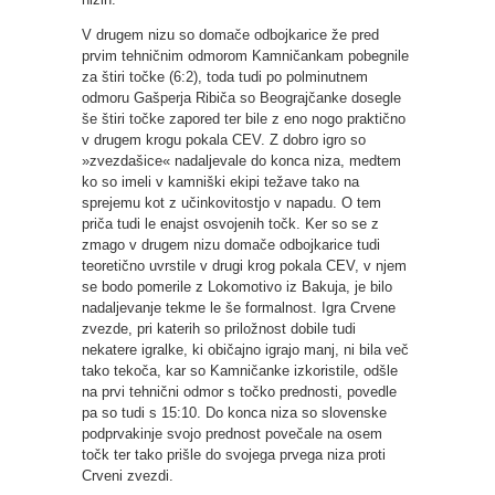
V drugem nizu so domače odbojkarice že pred
prvim tehničnim odmorom Kamničankam pobegnile
za štiri točke (6:2), toda tudi po polminutnem
odmoru Gašperja Ribiča so Beograjčanke dosegle
še štiri točke zapored ter bile z eno nogo praktično
v drugem krogu pokala CEV. Z dobro igro so
»zvezdašice« nadaljevale do konca niza, medtem
ko so imeli v kamniški ekipi težave tako na
sprejemu kot z učinkovitostjo v napadu. O tem
priča tudi le enajst osvojenih točk. Ker so se z
zmago v drugem nizu domače odbojkarice tudi
teoretično uvrstile v drugi krog pokala CEV, v njem
se bodo pomerile z Lokomotivo iz Bakuja, je bilo
nadaljevanje tekme le še formalnost. Igra Crvene
zvezde, pri katerih so priložnost dobile tudi
nekatere igralke, ki običajno igrajo manj, ni bila več
tako tekoča, kar so Kamničanke izkoristile, odšle
na prvi tehnični odmor s točko prednosti, povedle
pa so tudi s 15:10. Do konca niza so slovenske
podprvakinje svojo prednost povečale na osem
točk ter tako prišle do svojega prvega niza proti
Crveni zvezdi.