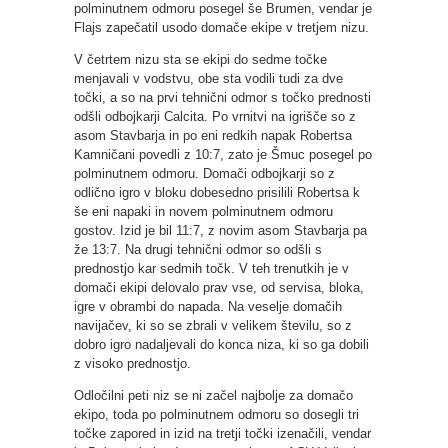
polminutnem odmoru posegel še Brumen, vendar je
Flajs zapečatil usodo domače ekipe v tretjem nizu.
V četrtem nizu sta se ekipi do sedme točke
menjavali v vodstvu, obe sta vodili tudi za dve
točki, a so na prvi tehnični odmor s točko prednosti
odšli odbojkarji Calcita. Po vrnitvi na igrišče so z
asom Stavbarja in po eni redkih napak Robertsa
Kamničani povedli z 10:7, zato je Šmuc posegel po
polminutnem odmoru. Domači odbojkarji so z
odlično igro v bloku dobesedno prisilili Robertsa k
še eni napaki in novem polminutnem odmoru
gostov. Izid je bil 11:7, z novim asom Stavbarja pa
že 13:7. Na drugi tehnični odmor so odšli s
prednostjo kar sedmih točk. V teh trenutkih je v
domači ekipi delovalo prav vse, od servisa, bloka,
igre v obrambi do napada. Na veselje domačih
navijačev, ki so se zbrali v velikem številu, so z
dobro igro nadaljevali do konca niza, ki so ga dobili
z visoko prednostjo.
Odločilni peti niz se ni začel najbolje za domačo
ekipo, toda po polminutnem odmoru so dosegli tri
točke zapored in izid na tretji točki izenačili, vendar