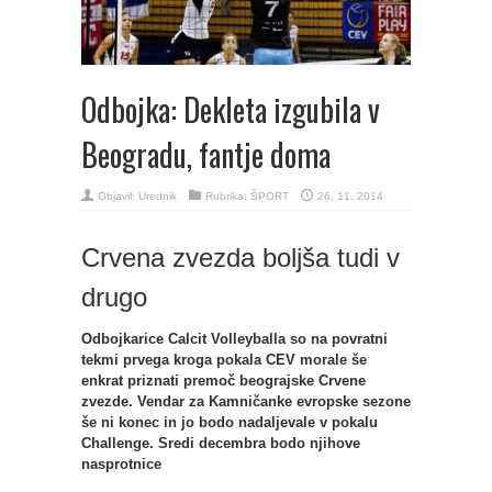
Odbojka: Dekleta izgubila v
Beogradu, fantje doma
Objavil:
Urednik
Rubrika:
ŠPORT
26. 11. 2014
Crvena zvezda boljša tudi v
drugo
Odbojkarice Calcit Volleyballa so na povratni
tekmi prvega kroga pokala CEV morale še
enkrat priznati premoč beograjske Crvene
zvezde. Vendar za Kamničanke evropske sezone
še ni konec in jo bodo nadaljevale v pokalu
Challenge. Sredi decembra bodo njihove
nasprotnice