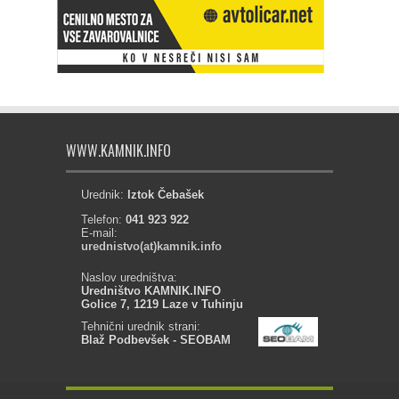
WWW.KAMNIK.INFO
Urednik:
Iztok Čebašek
Telefon:
041 923 922
E-mail:
urednistvo(at)kamnik.info
Naslov uredništva:
Uredništvo KAMNIK.INFO
Golice 7, 1219 Laze v Tuhinju
Tehnični urednik strani:
Blaž Podbevšek - SEOBAM