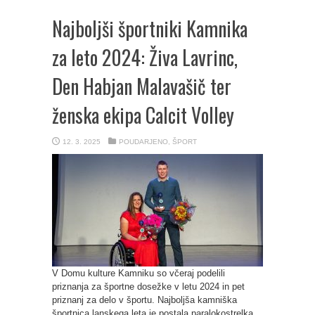
Najboljši športniki Kamnika
za leto 2024: Živa Lavrinc,
Den Habjan Malavašič ter
ženska ekipa Calcit Volley
12. 3. 2025
POUDARJENO
,
ŠPORT
V Domu kulture Kamniku so včeraj podelili
priznanja za športne dosežke v letu 2024 in pet
priznanj za delo v športu. Najboljša kamniška
športnica lanskega leta je postala paralokostrelka