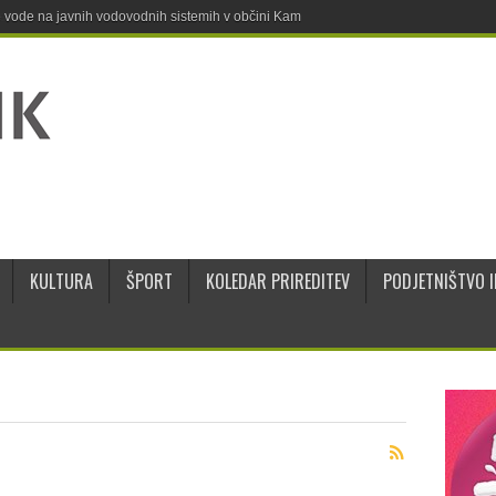
ne vode na javnih vodovodnih sistemih v občini Kamnik
KULTURA
ŠPORT
KOLEDAR PRIREDITEV
PODJETNIŠTVO I