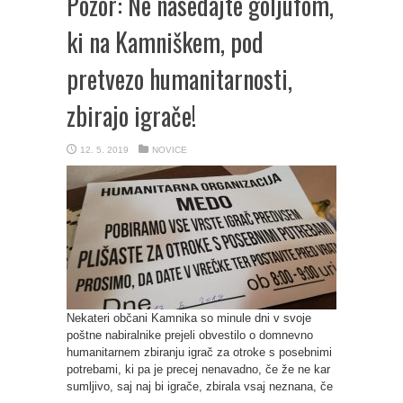
Pozor: Ne nasedajte goljufom,
ki na Kamniškem, pod
pretvezo humanitarnosti,
zbirajo igrače!
12. 5. 2019
NOVICE
Nekateri občani Kamnika so minule dni v svoje
poštne nabiralnike prejeli obvestilo o domnevno
humanitarnem zbiranju igrač za otroke s posebnimi
potrebami, ki pa je precej nenavadno, če že ne kar
sumljivo, saj naj bi igrače, zbirala vsaj neznana, če