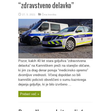
“zdravstveno delavko”
27. 5. 2021
Črna kronika
Pozor, kakih 40 let stara goljufiva “zdravstvena
delavka” na Kamniškem preži na starejše občane,
ki jim za drag denar ponuja “medicinsko opremo”
dvomljive vrednosti. Včeraj dopoldan so bili
kamniški policisti obveščeni o sumu kaznivega
dejanja goljufije, ki je bilo izvršeno ...
Preberi več »