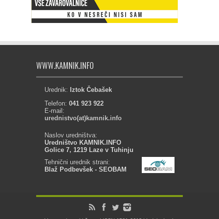
WWW.KAMNIK.INFO
Urednik:
Iztok Čebašek
Telefon:
041 923 922
E-mail:
urednistvo(at)kamnik.info
Naslov uredništva:
Uredništvo KAMNIK.INFO
Golice 7, 1219 Laze v Tuhinju
Tehnični urednik strani:
Blaž Podbevšek - SEOBAM