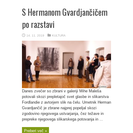
S Hermanom Gvardjančičem
po razstavi
14. 11. 2019
KULTURA
Danes zvečer so zbrani v galeriji Mihe Maleša
potovali skozi prepletajoč svet glasbe in slikarstva
Fordlandie z avtorjem slik na čelu. Umetnik Herman
Gvardjančič je zbrane najprej popeljal skozi
zgodovino njegovega ustvarjanja, čez težave in
prepreke njegovega slikarskega potovanja in ...
Preberi več »