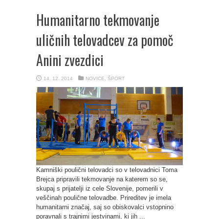
Humanitarno tekmovanje
uličnih telovadcev za pomoč
Anini zvezdici
14. 12. 2014
NOVICE
,
ŠPORT
Kamniški poulični telovadci so v telovadnici Toma
Brejca pripravili tekmovanje na katerem so se,
skupaj s prijatelji iz cele Slovenije, pomerili v
veščinah poulične telovadbe. Prireditev je imela
humanitarni značaj, saj so obiskovalci vstopnino
poravnali s trajnimi jestvinami, ki jih ...