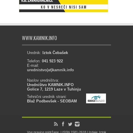
WWW.KAMNIK.INFO
Urednik:
Iztok Čebašek
Telefon:
041 923 922
E-mail:
urednistvo(at)kamnik.info
Naslov uredništva:
Uredništvo KAMNIK.INFO
Golice 7, 1219 Laze v Tuhinju
Tehnični urednik strani:
Blaž Podbevšek - SEOBAM
Vse pravice pridržane. | ISSN 1581-2618 | Izdaja: Iztok