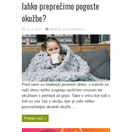
lahko preprečimo pogoste
okužbe?
14. 9. 2020
NOVICE
,
POUDARJENO
Pred nami so hladnejši jesenski dnevi, v katerih se
naši otroci težko izognejo različnim virozam ter
okužbam s prehladi ali gripo. Tako v vrtcu kot tudi v
šoli so ves čas v okolju, kjer je zelo veliko
povzročiteljev akutnih okužb. ...
Preberi več »