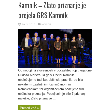
Kamnik – Zlato priznanje je
prejela GRS Kamnik
29. 3. 2016
NOVICE
Ob nocojšnji slovesnosti v počastitev rojstnega dne
Rudolfa Maistra, ki ga v Občini Kamnik
obeležujemo tudi kot občinski praznik, so bila
nekaterim zaslužnim Kamničanom in
Kamničankam ter organizacijam podeljena tudi
občinska priznanja. Podeljenih je bilo 7 priznanj,
najvišje, Zlato priznanje ...
Preberi več »