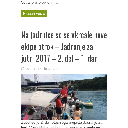
Vetra je bilo obilo in ...
Preberi več »
Na jadrnice so se vkrcale nove
ekipe otrok – Jadranje za
jutri 2017 – 2. del – 1. dan
25. 5. 2017
NOVICE
Začel se je 2. del letošnjega projekta Jadranje za
jutri. V matični marini so se zbrale in vkrcale na