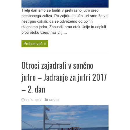
Tretji dan smo se budili v prekrasno jutro sredi
prespanega zaliva. Po zajtrku in učni uri smo že vsi
nestrpno čakali, da se odvežemo od boj in
dvignemo jadra. Zapustili smo otok Unije in odpluli
proti otoku Cres, naš cilj ...
Preberi več »
Otroci zajadrali v sončno
jutro – Jadranje za jutri 2017
– 2. dan
22. 5. 2017
NOVICE