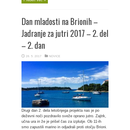
Dan mladosti na Brionih –
Jadranje za jutri 2017 – 2. del
– 2. dan
26. 5. 2017
NOVICE
Drugi dan 2. dela letošnjega projekta nas je po
deževni noči pozdravilo sveže oprano jutro. Zajtrk,
učna ura in že je prišel čas za izplutje. Ob 11-ih
smo zapustili marino in odjadrali proti otočju Brioni.