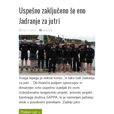
Uspešno zaključeno še eno
Jadranje za jutri
28. 5. 2017
NOVICE
Vsega lepega je enkrat konec, in tako tudi Jadranja
za jutri… Ob finančni podpori sponzorjev in
donatorjev smo uspešno izpeljali že osmi
izobraževalno terapevtski projekt, avtorski projekt
športnega društva SAPPA, ki je namenjen jadranju
otrok s posebnimi potrebami. Zadnje jutro ...
Preberi več »