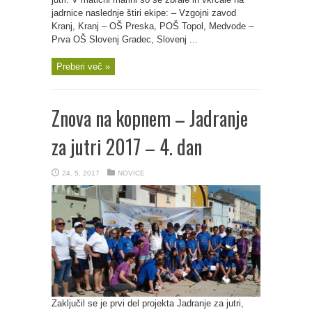
jadrnice naslednje štiri ekipe: – Vzgojni zavod
Kranj, Kranj – OŠ Preska, POŠ Topol, Medvode –
Prva OŠ Slovenj Gradec, Slovenj ...
Preberi več »
Znova na kopnem – Jadranje
za jutri 2017 – 4. dan
24. 5. 2017
NOVICE
Zaključil se je prvi del projekta Jadranje za jutri,