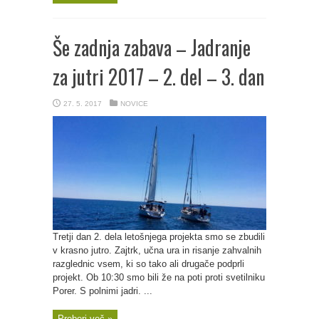
Še zadnja zabava – Jadranje
za jutri 2017 – 2. del – 3. dan
27. 5. 2017
NOVICE
Tretji dan 2. dela letošnjega projekta smo se zbudili
v krasno jutro. Zajtrk, učna ura in risanje zahvalnih
razglednic vsem, ki so tako ali drugače podprli
projekt. Ob 10:30 smo bili že na poti proti svetilniku
Porer. S polnimi jadri. ...
Preberi več »