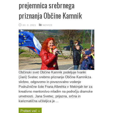
prejemnica srebrnega
priznanja Občine Kamnik
30. 3. 2021
NOVICE
Občinski svet Občine Kamnik podeljuje Ivanki
(Jani) Svetec srebrno priznanje Občine Kamnikza
skrbno, odgovorno in povezovalno vodenje
Podružnične šole Frana Albrehta v Mekinjah ter za
kreativno mentorstvo mladim na področju dramske
umetnosti. Jana Svetec, prijazna, srčna in
karizmatična učiteljica je ...
Preberi več »