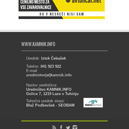
WWW.KAMNIK.INFO
Urednik:
Iztok Čebašek
Telefon:
041 923 922
E-mail:
urednistvo(at)kamnik.info
Naslov uredništva:
Uredništvo KAMNIK.INFO
Golice 7, 1219 Laze v Tuhinju
Tehnični urednik strani:
Blaž Podbevšek - SEOBAM