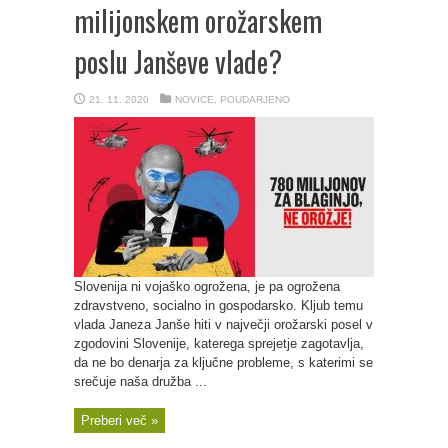
milijonskem orožarskem
poslu Janševe vlade?
21. 11. 2020
NOVICE
,
POUDARJENO
Slovenija ni vojaško ogrožena, je pa ogrožena
zdravstveno, socialno in gospodarsko. Kljub temu
vlada Janeza Janše hiti v največji orožarski posel v
zgodovini Slovenije, katerega sprejetje zagotavlja,
da ne bo denarja za ključne probleme, s katerimi se
srečuje naša družba ...
Preberi več »