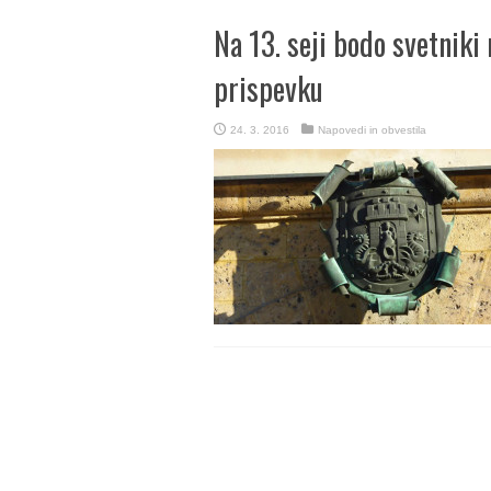
Na 13. seji bodo svetniki
prispevku
24. 3. 2016
Napovedi in obvestila