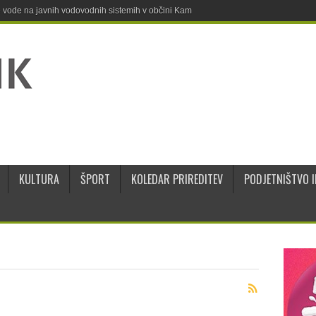
ne vode na javnih vodovodnih sistemih v občini Kamnik
KULTURA
ŠPORT
KOLEDAR PRIREDITEV
PODJETNIŠTVO I